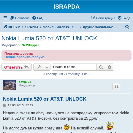
ISRAPDA
Регистрация
Donations
FAQ
Р
е
г
и
с
т
р
а
ц
и
я
Вход
П
ФОРУМ
ISRAPDA
Мобильная связь, сети и ТВ
Другие мобильные системы
о
Nokia Lumia 520 от AT&T. UNLOCK
и
Модератор:
NetSkipper
с
Правила форума
к
Общие правила форума
Ответить
Поиск
Расширен
О
т
в
е
т
и
т
ь
3 сообщения • Страница
1
из
1
Yevg001
Модератор
Nokia Lumia 520 от AT&T. UNLOCK
С
17.03.2015, 22:29
о
о
Недавно гуляя по ebay наткнулся на распродажу микрософтом Nokia
б
Lumia 520 от AT&T (новой), без контракта за 25 долл.
щ
е
н
Не долго думая купил сразу два
На всякий случай.
и