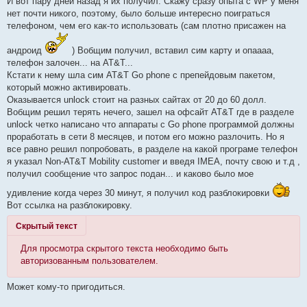
И вот пару дней назад я их получил. Скажу сразу опыта с WP у меня
е
нет почти никого, поэтому, было больше интересно поиграться
телефоном, чем его как-то использовать (сам плотно присажен на
андроид
) Вобщим получил, вставил сим карту и опаааа,
телефон залочен... на AT&T...
Кстати к нему шла сим AT&T Go phone с препейдовым пакетом,
который можно активировать.
Оказывается unlock стоит на разных сайтах от 20 до 60 долл.
Вобщим решил терять нечего, зашел на офсайт AT&T где в разделе
unlock четко написано что аппараты с Go phone программой должны
проработать в сети 8 месяцев, и потом его можно разлочить. Но я
все равно решил попробовать, в разделе на какой програме телефон
я указал Non-AT&T Mobility customer и введя IMEA, почту свою и т.д ,
получил сообщение что запрос подан... и каково было мое
удивление когда через 30 минут, я получил код разблокировки
Вот ссылка на разблокировку.
Скрытый текст
Для просмотра скрытого текста необходимо быть
авторизованным пользователем.
Может кому-то пригодиться.