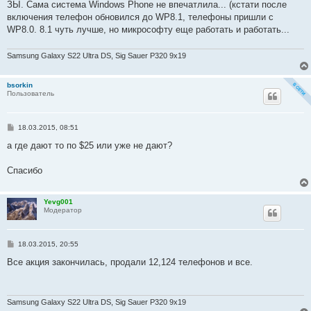
ЗЫ. Сама система Windows Phone не впечатлила... (кстати после
включения телефон обновился до WP8.1, телефоны пришли с
WP8.0. 8.1 чуть лучше, но микрософту еще работать и работать...
Samsung Galaxy S22 Ultra DS, Sig Sauer P320 9x19
bsorkin
Пользователь
С
18.03.2015, 08:51
о
о
а где дают то по $25 или уже не дают?
б
щ
е
Спасибо
н
и
е
Yevg001
Модератор
С
18.03.2015, 20:55
о
о
Все акция закончилась, продали 12,124 телефонов и все.
б
щ
е
н
и
Samsung Galaxy S22 Ultra DS, Sig Sauer P320 9x19
е