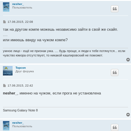
nesher_
Пользователь
С
17.06.2015, 22:08
о
о
так на другом компе можешь независимо зайти в свой же скайп.
б
....
щ
е
или имеешь ввиду на чужом компе?
н
и
е
умное лицо - ещё не признак ума. .... будь проще, и люди к тебе потянутся... если
чувство юмора отсутствует, то никакой кашпировский не поможет.
Topcon
Друг форума
С
17.06.2015, 22:42
о
о
nesher_
, именно на чужом, если прога не установлена
б
щ
е
н
и
Samsung Galaxy Note 8
е
nesher_
Пользователь