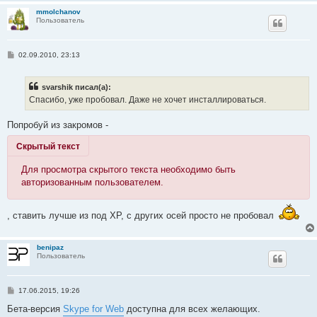
и
mmolchanov
е
Пользователь
С
02.09.2010, 23:13
о
о
б
svarshik писал(а):
щ
е
Спасибо, уже пробовал. Даже не хочет инсталлироваться.
н
и
е
Попробуй из закромов -
Скрытый текст
Для просмотра скрытого текста необходимо быть
авторизованным пользователем.
, ставить лучше из под XP, с других осей просто не пробовал
benipaz
Пользователь
С
17.06.2015, 19:26
о
о
Бета-версия
Skype for Web
доступна для всех желающих.
б