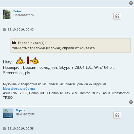
Fotoal
Пользователь
С
12.10.2016, 00:43
о
о
б
Topcon писал(а):
щ
е
там есть стрелочка (галочка) справа от контакта
н
и
е
Нету..
Проверил. Версия последняя. Skype 7.28.64.101. Win7 64 bit.
Screenshot, pls.
Мужчины с возрастом не меняются, меняются цены на их игрушки.
Мои фотоальбомы
Asus 696, SGS2, Canon 70D + Canon 18-135 STM, Tamron 18-250, Asus Transformer
TF300
Topcon
Друг форума
С
12.10.2016, 00:58
о