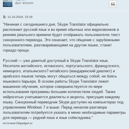
Друг форума
С
11.10.2016, 15:18
о
о
"Начиная с сегодняшнего дня, Skype Translator официально
б
распознает русский язык и во время обычных или видеозвонков в
щ
е
режиме реального времени будет отображать пользователю текст
н
синхронного перевода. Это означает, что общение с зарубежными
и
е
пользователями, разговаривающими на другом языке, станет
гораздо проще.
Русский — уже девятый доступный в Skype Translator язык.
Носители английского, испанского, португальского, французского,
немецкого, итальянского? китайского (мандаринский диалект) и
арабского языков теперь могут общаться между собой, не боясь
языкового барьера. В основе работы Skype Translator лежит
машинное обучение, которое совершенствуется по мере
использования программы большим количеством людей. Также
нейросетью учитываются диалекты и акценты, присущие каждому
языку. Синхронный переводчик Skype доступен на компьютерах под
управлением Windows 7 и выше. Перед началом разговора
пользователям потребуется указать в меню необходимые параметры
для перевода — родной язык и язык собеседника."
источник:24gadget.ru