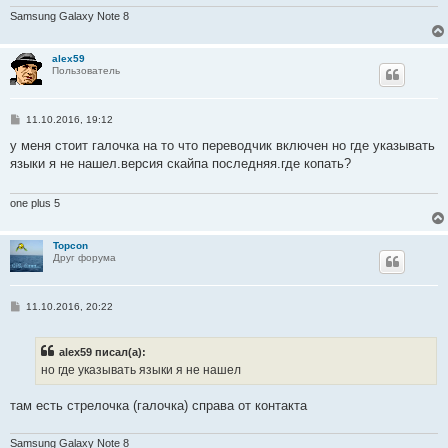
Samsung Galaxy Note 8
alex59
Пользователь
С
11.10.2016, 19:12
о
о
у меня стоит галочка на то что переводчик включен но где указывать
б
языки я не нашел.версия скайпа последняя.где копать?
щ
е
н
и
one plus 5
е
Topcon
Друг форума
С
11.10.2016, 20:22
о
о
б
alex59 писал(а):
щ
е
но где указывать языки я не нашел
н
и
е
там есть стрелочка (галочка) справа от контакта
Samsung Galaxy Note 8