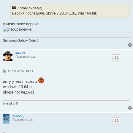
о
б
Fotoal писал(а):
щ
е
Версия последняя. Skype 7.28.64.101. Win7 64 bit.
н
и
е
у меня таже версия
Samsung Galaxy Note 8
alex59
Пользователь
С
12.10.2016, 10:11
о
о
нету у меня такого
б
щ
windows 10 64 bit
е
skype последний
н
и
е
one plus 5
nesher_
Пользователь