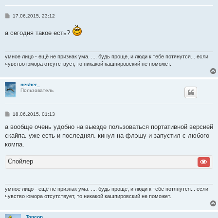
С
17.06.2015, 23:12
о
о
а сегодня такое есть?
б
щ
е
н
и
умное лицо - ещё не признак ума. .... будь проще, и люди к тебе потянутся... если
е
чувство юмора отсутствует, то никакой кашпировский не поможет.
nesher_
Пользователь
С
18.06.2015, 01:13
о
о
а вообще очень удобно на выезде пользоваться портативной версией
б
скайпа. уже есть и последняя. кинул на флэшу и запустил с любого
щ
е
компа.
н
и
Спойлер
е
умное лицо - ещё не признак ума. .... будь проще, и люди к тебе потянутся... если
чувство юмора отсутствует, то никакой кашпировский не поможет.
Topcon