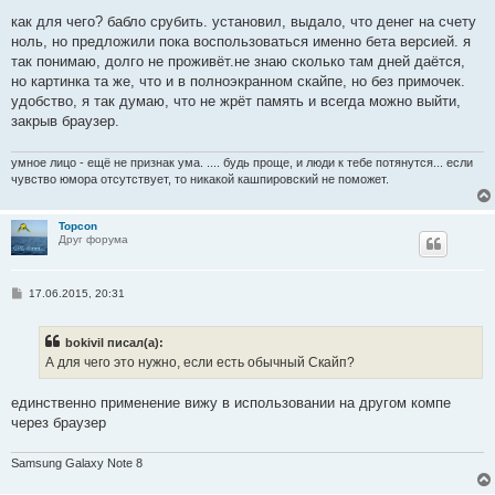
о
о
как для чего? бабло срубить. установил, выдало, что денег на счету
б
ноль, но предложили пока воспользоваться именно бета версией. я
щ
е
так понимаю, долго не проживёт.не знаю сколько там дней даётся,
н
но картинка та же, что и в полноэкранном скайпе, но без примочек.
и
е
удобство, я так думаю, что не жрёт память и всегда можно выйти,
закрыв браузер.
умное лицо - ещё не признак ума. .... будь проще, и люди к тебе потянутся... если
чувство юмора отсутствует, то никакой кашпировский не поможет.
Topcon
Друг форума
С
17.06.2015, 20:31
о
о
б
bokivil писал(а):
щ
е
А для чего это нужно, если есть обычный Скайп?
н
и
е
единственно применение вижу в использовании на другом компе
через браузер
Samsung Galaxy Note 8