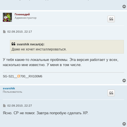
щ
е
н
и
Генннадий
е
Администратор
С
02.09.2010, 22:17
о
о
б
svarshik писал(а):
щ
е
Даже не хочет инсталлироваться.
н
и
е
У тебя какие-то локальные проблемы. Эта версия работает у всех,
насколько мне известно. У меня в том числе.
α
SG-S21__
700__RX100M6
svarshik
Пользователь
С
02.09.2010, 22:27
о
о
Ясно. СР не помог. Завтра попробую сделать ХР.
б
щ
е
н