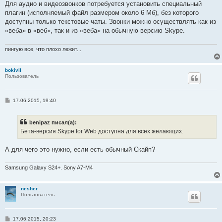
Для аудио и видеозвонков потребуется установить специальный
щ
е
плагин (исполняемый файл размером около 6 Мб), без которого
н
доступны только текстовые чаты. Звонки можно осуществлять как из
и
е
«веба» в «веб», так и из «веба» на обычную версию Skype.
пингую все, что плохо лежит...
bokivil
Пользователь
С
17.06.2015, 19:40
о
о
б
benipaz писал(а):
щ
е
Бета-версия Skype for Web доступна для всех желающих.
н
и
е
А для чего это нужно, если есть обычный Скайп?
Samsung Galaxy S24+. Sony A7-M4
nesher_
Пользователь
С
17.06.2015, 20:23