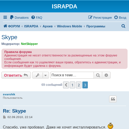
ISRAPDA
Регистрация
Donations
FAQ
Р
е
г
и
с
т
р
а
ц
и
я
Вход
П
ФОРУМ
ISRAPDA
Архив
Windows Mobile
Программы
о
Skype
и
Модератор:
NetSkipper
с
Правила форума
к
Администрация не несет ответственности за размещенные на этом форуме
сообщения.
Если сообщения как то ущемляют ваши права, обратитесь к администрации, и
информация будет удалена с форума.
Ответить
Поиск
Расширен
О
т
в
е
т
и
т
ь
1
2
3
Пред.
69 сообщений
svarshik
Пользователь
Re: Skype
С
02.09.2010, 22:14
о
о
Спасибо, уже пробовал. Даже не хочет инсталлироваться.
б