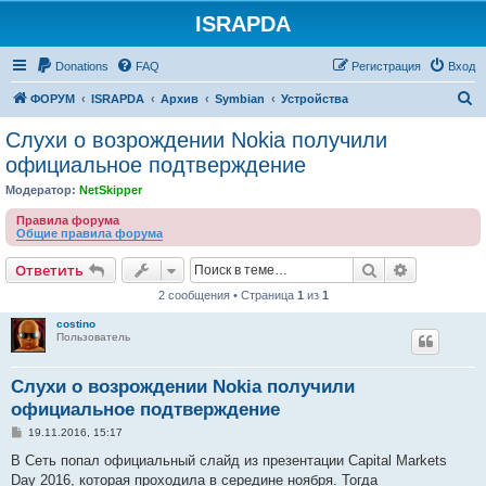
ISRAPDA
Регистрация
Donations
FAQ
Р
е
г
и
с
т
р
а
ц
и
я
Вход
П
ФОРУМ
ISRAPDA
Архив
Symbian
Устройства
о
Слухи о возрождении Nokia получили
и
официальное подтверждение
с
Модератор:
NetSkipper
к
Правила форума
Общие правила форума
Ответить
Поиск
Расширен
О
т
в
е
т
и
т
ь
2 сообщения • Страница
1
из
1
costino
Пользователь
Слухи о возрождении Nokia получили
официальное подтверждение
С
19.11.2016, 15:17
о
о
В Сеть попал официальный слайд из презентации Capital Markets
б
Day 2016, которая проходила в середине ноября. Тогда
щ