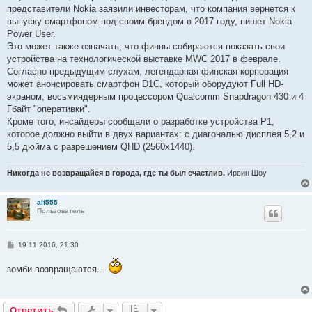
е
представители Nokia заявили инвесторам, что компания вернется к
н
выпуску смартфоном под своим брендом в 2017 году, пишет Nokia
и
е
Power User.
Это может также означать, что финны собираются показать свои
устройства на технологической выставке MWC 2017 в феврале.
Согласно предыдущим слухам, легендарная финская корпорация
может анонсировать смартфон D1C, который оборудуют Full HD-
экраном, восьмиядерным процессором Qualcomm Snapdragon 430 и 4
Гбайт "оперативки".
Кроме того, инсайдеры сообщали о разработке устройства P1,
которое должно выйти в двух вариантах: с диагональю дисплея 5,2 и
5,5 дюйма с разрешением QHD (2560x1440).
Никогда не возвращайся в города, где ты был счастлив.
Ирвин Шоу
alf555
Пользователь
С
19.11.2016, 21:30
о
о
зомби возвращаются...
б
щ
е
н
и
Ответить
О
т
в
е
т
и
т
ь
е