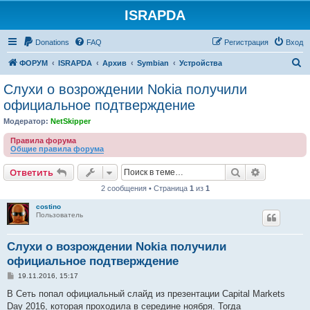
ISRAPDA
Регистрация
Donations
FAQ
Р
е
г
и
с
т
р
а
ц
и
я
Вход
П
ФОРУМ
ISRAPDA
Архив
Symbian
Устройства
о
Слухи о возрождении Nokia получили
и
официальное подтверждение
с
Модератор:
NetSkipper
к
Правила форума
Общие правила форума
Ответить
Поиск
Расширен
О
т
в
е
т
и
т
ь
2 сообщения • Страница
1
из
1
costino
Пользователь
Слухи о возрождении Nokia получили
официальное подтверждение
С
19.11.2016, 15:17
о
о
В Сеть попал официальный слайд из презентации Capital Markets
б
Day 2016, которая проходила в середине ноября. Тогда
щ