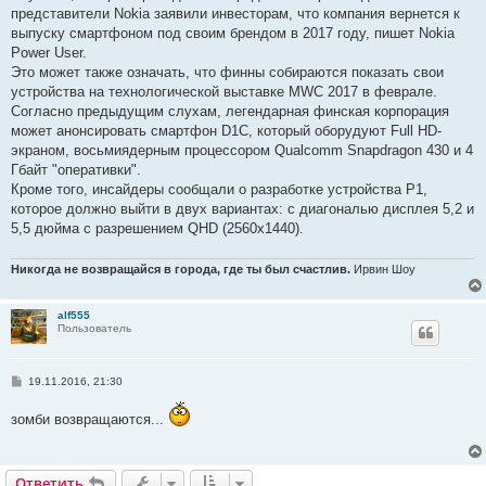
е
представители Nokia заявили инвесторам, что компания вернется к
н
выпуску смартфоном под своим брендом в 2017 году, пишет Nokia
и
е
Power User.
Это может также означать, что финны собираются показать свои
устройства на технологической выставке MWC 2017 в феврале.
Согласно предыдущим слухам, легендарная финская корпорация
может анонсировать смартфон D1C, который оборудуют Full HD-
экраном, восьмиядерным процессором Qualcomm Snapdragon 430 и 4
Гбайт "оперативки".
Кроме того, инсайдеры сообщали о разработке устройства P1,
которое должно выйти в двух вариантах: с диагональю дисплея 5,2 и
5,5 дюйма с разрешением QHD (2560x1440).
Никогда не возвращайся в города, где ты был счастлив.
Ирвин Шоу
alf555
Пользователь
С
19.11.2016, 21:30
о
о
зомби возвращаются...
б
щ
е
н
и
Ответить
О
т
в
е
т
и
т
ь
е