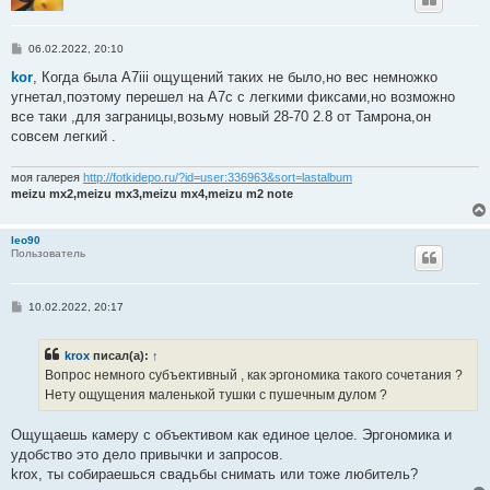
С
06.02.2022, 20:10
о
о
kor
, Когда была А7iii ощущений таких не было,но вес немножко
б
угнетал,поэтому перешел на А7с с легкими фиксами,но возможно
щ
е
все таки ,для заграницы,возьму новый 28-70 2.8 от Тамрона,он
н
совсем легкий .
и
е
моя галерея
http://fotkidepo.ru/?id=user:336963&sort=lastalbum
meizu mx2,meizu mx3,meizu mx4,meizu m2 note
leo90
Пользователь
С
10.02.2022, 20:17
о
о
б
krox
писал(а):
↑
щ
е
Вопрос немного субъективный , как эргономика такого сочетания ?
н
Нету ощущения маленькой тушки с пушечным дулом ?
и
е
Ощущаешь камеру с объективом как единое целое. Эргономика и
удобство это дело привычки и запросов.
krox, ты собираешься свадьбы снимать или тоже любитель?