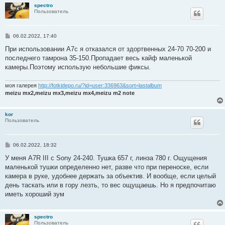
и
spectro
е
Пользователь
С
06.02.2022, 17:40
о
о
При использовании А7с я отказался от здортвенных 24-70 70-200 и
б
последнего тамрона 35-150.Пропадает весь кайф маленькой
щ
е
камеры.Поэтому использую небольшие фиксы.
н
и
е
моя галерея
http://fotkidepo.ru/?id=user:336963&sort=lastalbum
meizu mx2,meizu mx3,meizu mx4,meizu m2 note
kor
Пользователь
С
06.02.2022, 18:32
о
о
У меня A7R III c Sony 24-240. Тушка 657 г, линза 780 г. Ощущения
б
маленькой тушки определенно нет, разве что при переноске, если
щ
е
камера в руке, удобнее держать за объектив. И вообще, если целый
н
день таскать или в гору лезть, то вес ощущаешь. Но я предпочитаю
и
е
иметь хороший зум
spectro
Пользователь