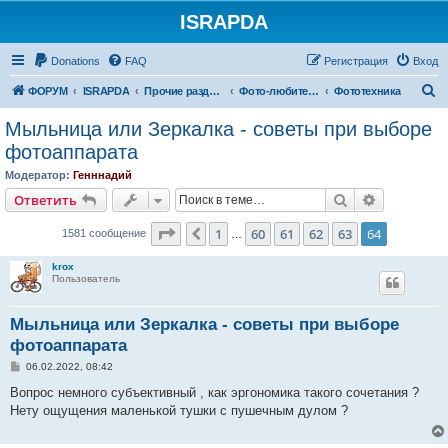
ISRAPDA
Регистрация
Donations
FAQ
Р
е
г
и
с
т
р
а
ц
и
я
Вход
П
ФОРУМ
ISRAPDA
Прочие разделы
Фото-любителям
Фототехника
о
Мыльница или Зеркалка - советы при выборе
и
фотоаппарата
с
Модератор:
Генннадий
к
Ответить
Поиск
Расширен
О
т
в
е
т
и
т
ь
Страница
64
из
64
1
60
61
62
63
64
Пред.
1581 сообщение
…
krox
Пользователь
Мыльница или Зеркалка - советы при выборе
фотоаппарата
С
06.02.2022, 08:42
о
о
Вопрос немного субъективный , как эргономика такого сочетания ?
б
Нету ощущения маленькой тушки с пушечным дулом ?
щ
е
н