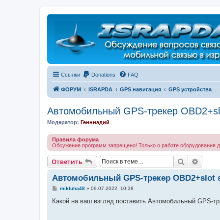
Регистрация
Ссылки
Donations
FAQ
ФОРУМ
ISRAPDA
GPS навигация
GPS устройства
Автомобильный GPS-трекер OBD2+sl
Модератор:
Генннадий
Правила форума
Обсужение программ запрещено! Только о работе оборудования д
Ответить
Поиск
Расши
О
т
в
е
т
и
т
ь
Автомобильный GPS-трекер OBD2+slot 
С
mikluha48
»
09.07.2022, 10:38
о
о
Какой на ваш взгляд поставить Автомобильный GPS-тр
б
щ
е