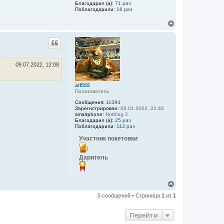
Благодарил (а):
71 раз
н
Поблагодарили:
16 раз
а
ч
В
а
е
л
р
у
н
у
т
ь
09.07.2022, 12:08
с
я
alf555
к
Пользователь
н
а
Сообщения:
11394
ч
Зарегистрирован:
06.01.2004, 22:46
а
smartphone:
Nothing 2
Благодарил (а):
25 раз
л
Поблагодарили:
113 раз
у
Участник покетовки
Даритель
В
е
5 сообщений • Страница
1
из
1
р
н
у
Перейти
т