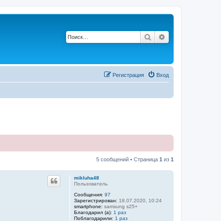
Поиск
Расширенный по
Р
е
г
и
с
т
р
а
ц
и
я
Вход
5 сообщений • Страница
1
из
1
mikluha48
Пользователь
Сообщения:
97
Зарегистрирован:
18.07.2020, 10:24
smartphone:
samsung s25+
Благодарил (а):
1 раз
Поблагодарили:
1 раз