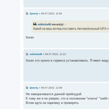
н
и
е
С
Qwerty
»
09.07.2022, 11:00
о
о
б
mikluha48
писал(а):
↑
щ
е
Какой на ваш взгляд поставить Автомобильный GPS-т
н
и
е
Ituran
С
mikluha48
»
09.07.2022, 11:22
о
о
Ituran это нужно в сервисе устанавливать. Я имел виду
б
щ
е
н
и
е
С
Qwerty
»
09.07.2022, 12:08
о
о
Не заморачивался данной приблудой.
б
К тому же я не уверен, что в положении "ключа" "swith
щ
е
Влом идти на парковку и проверять
н
и