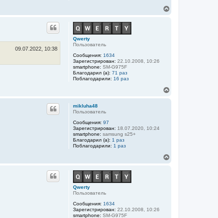
В
е
р
н
у
Qwerty
т
Пользователь
ь
09.07.2022, 10:38
Сообщения:
1634
с
Зарегистрирован:
22.10.2008, 10:26
я
smartphone:
SM-G975F
к
Благодарил (а):
71 раз
н
Поблагодарили:
16 раз
а
В
ч
е
а
р
л
mikluha48
н
у
Пользователь
у
Сообщения:
97
т
Зарегистрирован:
18.07.2020, 10:24
ь
smartphone:
samsung s25+
с
Благодарил (а):
1 раз
я
Поблагодарили:
1 раз
к
В
н
е
а
р
ч
н
а
у
л
Qwerty
т
у
Пользователь
ь
Сообщения:
1634
с
Зарегистрирован:
22.10.2008, 10:26
я
smartphone:
SM-G975F
к