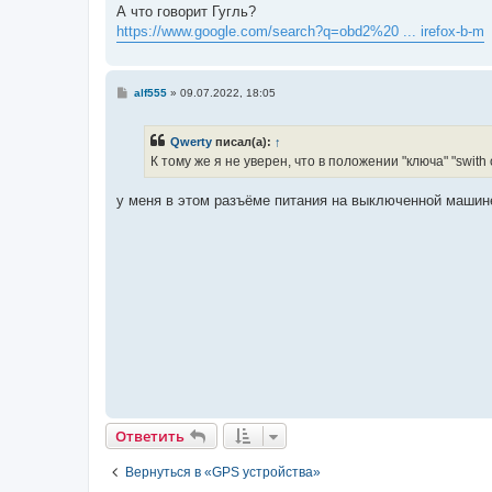
е
А что говорит Гугль?
https://www.google.com/search?q=obd2%20 ... irefox-b-m
С
alf555
»
09.07.2022, 18:05
о
о
б
Qwerty
писал(а):
↑
щ
е
К тому же я не уверен, что в положении "ключа" "swit
н
и
е
у меня в этом разъёме питания на выключенной машине
Ответить
О
т
в
е
т
и
т
ь
Вернуться в «GPS устройства»