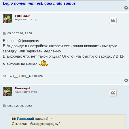
Legio nomen mihi est, quia multi sumus
Генннадий
Администратор
С
09.08.2020, 11:52
о
о
Вопрос айфонщикам
б
В Андроиде в настройках батареи есть опция включить быструю
щ
е
зарядку, или заряжать медленно.
н
В айфонах что, нет такой опции? Отключить быструю зарядку? В 11-
и
е
м айфоне не нашёл
α
SG-S21__
700__RX100M6
Генннадий
Администратор
С
09.08.2020, 20:56
о
о
б
Генннадий
писал(а):
↑
щ
е
Отключить быструю зарядку?
н