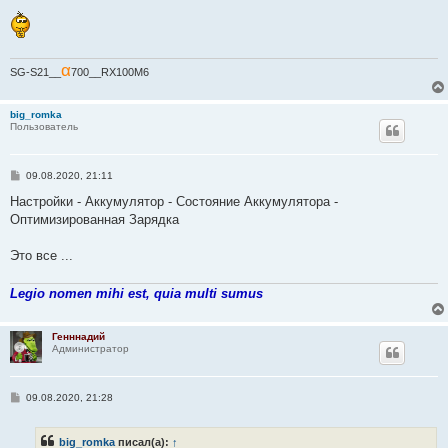
и
е
α
SG-S21__
700__RX100M6
big_romka
Пользователь
С
09.08.2020, 21:11
о
о
Настройки - Аккумулятор - Состояние Аккумулятора -
б
Оптимизированная Зарядка
щ
е
н
Это все ...
и
е
Legio nomen mihi est, quia multi sumus
Генннадий
Администратор
С
09.08.2020, 21:28
о
о
б
big_romka
писал(а):
↑
щ