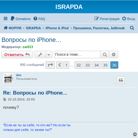
ISRAPDA
Регистрация
Donations
FAQ
Р
е
г
и
с
т
р
а
ц
и
я
Вход
П
ФОРУМ
ISRAPDA
iPhone & iPod
Прошивки, Разлочка, Jailbreak
о
Вопросы по iPhone...
и
Модератор:
zar013
с
Ответить
Поиск
Расширен
О
т
в
е
т
и
т
ь
к
Страница
36
из
36
1
32
33
34
35
36
Пред.
895 сообщений
…
doc
Пользователь
Re: Вопросы по iPhone...
С
22.10.2014, 22:03
о
о
почему?
б
щ
е
н
и
"Если не ты за себя, то кто же? Но если ты
е
только для себя, то зачем ты?"