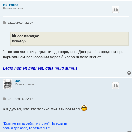
big_romka
Пользователь
С
22.10.2014, 22:07
о
о
б
doc писал(а):
щ
е
почему?
н
и
е
"...не каждая птица долетит до середины Днепра..." в среднем при
нормальном пользовании через 8 часов яблоко киснет
Legio nomen mihi est, quia multi sumus
doc
Пользователь
С
22.10.2014, 22:18
о
о
а я думал, что это только мне так повезло
б
щ
е
н
и
"Если не ты за себя, то кто же? Но если ты
е
только для себя, то зачем ты?"