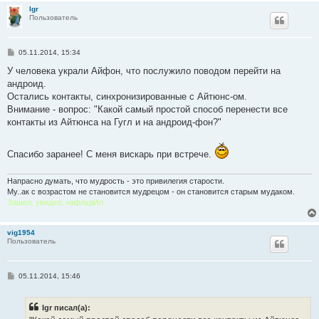
Igr
Пользователь
С
05.11.2014, 15:34
о
о
У человека украли Айфон, что послужило поводом перейти на
б
андроид.
щ
е
Остались контакты, синхронизированные с Айтюнс-ом.
н
Внимание - вопрос: "Какой самый простой способ перенести все
и
е
контакты из Айтюнса на Гугл и на андроид-фон?"
Спасибо заранее! С меня вискарь при встрече.
Напрасно думать, что мудрость - это привилегия старости.
Му..ак с возрастом не становится мудрецом - он становится старым мудаком.
Зашел, увидел, нафлудИл.
vig1954
Пользователь
С
05.11.2014, 15:46
о
о
б
Igr писал(а):
щ
е