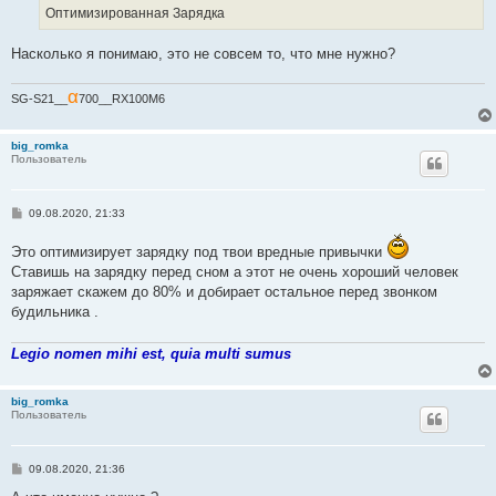
е
Оптимизированная Зарядка
н
и
е
Насколько я понимаю, это не совсем то, что мне нужно?
α
SG-S21__
700__RX100M6
big_romka
Пользователь
С
09.08.2020, 21:33
о
о
Это оптимизирует зарядку под твои вредные привычки
б
щ
Ставишь на зарядку перед сном а этот не очень хороший человек
е
заряжает скажем до 80% и добирает остальное перед звонком
н
и
будильника .
е
Legio nomen mihi est, quia multi sumus
big_romka
Пользователь
С
09.08.2020, 21:36
о
о