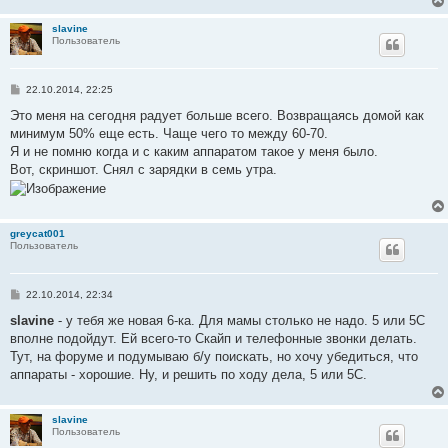
slavine
Пользователь
С
22.10.2014, 22:25
о
о
Это меня на сегодня радует больше всего. Возвращаясь домой как
б
минимум 50% еще есть. Чаще чего то между 60-70.
щ
е
Я и не помню когда и с каким аппаратом такое у меня было.
н
Вот, скриншот. Снял с зарядки в семь утра.
и
е
greycat001
Пользователь
С
22.10.2014, 22:34
о
о
slavine
- у тебя же новая 6-ка. Для мамы столько не надо. 5 или 5С
б
вполне подойдут. Ей всего-то Скайп и телефонные звонки делать.
щ
е
Тут, на форуме и подумываю б/у поискать, но хочу убедиться, что
н
аппараты - хорошие. Ну, и решить по ходу дела, 5 или 5С.
и
е
slavine
Пользователь