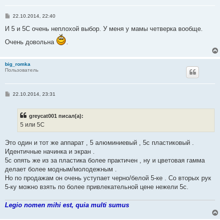
С
22.10.2014, 22:40
о
о
И 5 и 5С очень неплохой выбор. У меня у мамы четверка вообще.
б
щ
Очень довольна
.
е
н
и
е
big_romka
Пользователь
С
22.10.2014, 23:31
о
о
б
greycat001 писал(а):
щ
е
5 или 5С
н
и
е
Это один и тот же аппарат , 5 алюминиевый , 5с пластиковый .
Идентичные начинка и экран .
5с опять же из за пластика более практичен , ну и цветовая гамма
делает более модным/молодежным .
Но по продажам он очень уступает черно/белой 5-ке . Со вторых рук
5-ку можно взять по более привлекательной цене нежели 5с.
Legio nomen mihi est, quia multi sumus