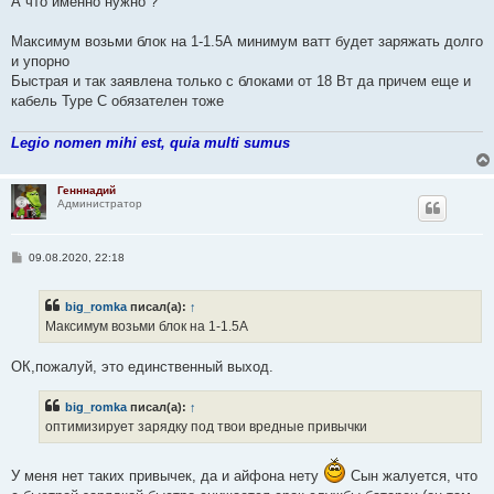
А что именно нужно ?
б
щ
е
Максимум возьми блок на 1-1.5А минимум ватт будет заряжать долго
н
и упорно
и
е
Быстрая и так заявлена только с блоками от 18 Вт да причем еще и
кабель Type C обязателен тоже
Legio nomen mihi est, quia multi sumus
Генннадий
Администратор
С
09.08.2020, 22:18
о
о
б
big_romka
писал(а):
↑
щ
е
Максимум возьми блок на 1-1.5А
н
и
е
ОК,пожалуй, это единственный выход.
big_romka
писал(а):
↑
оптимизирует зарядку под твои вредные привычки
У меня нет таких привычек, да и айфона нету
Сын жалуется, что