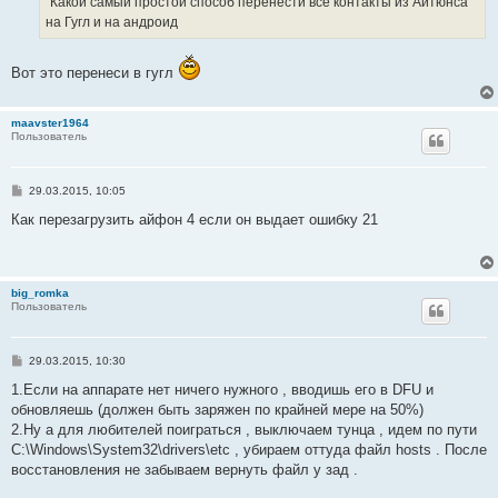
"Какой самый простой способ перенести все контакты из Айтюнса
н
на Гугл и на андроид
и
е
Вот это перенеси в гугл
maavster1964
Пользователь
С
29.03.2015, 10:05
о
о
Как перезагрузить айфон 4 если он выдает ошибку 21
б
щ
е
н
и
big_romka
е
Пользователь
С
29.03.2015, 10:30
о
о
1.Если на аппарате нет ничего нужного , вводишь его в DFU и
б
обновляешь (должен быть заряжен по крайней мере на 50%)
щ
е
2.Ну а для любителей поиграться , выключаем тунца , идем по пути
н
C:\Windows\System32\drivers\etc , убираем оттуда файл hosts . После
и
е
восстановления не забываем вернуть файл у зад .