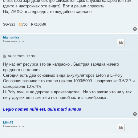
с быстрой зарядкой быстро снижается срок службы батареи (он там
где-то в настройках это видит). Вот и решил спросить.
Но, ИМХО, в андроиде это поудобнее сделано.
α
SG-S21__
700__RX100M6
big_romka
Пользователь
С
09.08.2020, 22:30
о
о
Ну насчет ресурса это он напрасно . Быстрая зарядка ничего
б
вредного не делает .
щ
е
Сегодня есть два основных вида аккумуляторов Li-Ion и Li-Poly
н
Основная разница это кол-во циклов 1000/5000 . напряжение 3.6/2.7 и
и
е
саморазряд 10%/4%
Li-Poly лучше но дороже в производстве . Но что важно что ни у тех
ни у других нет памяти и нет надобности в калибровке .
Legio nomen mihi est, quia multi sumus
klim45
Пользователь