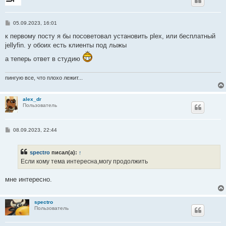
С
05.09.2023, 16:01
о
о
к первому посту я бы посоветовал установить plex, или бесплатный
б
jellyfin. у обоих есть клиенты под лыжы
щ
е
а теперь ответ в студию
н
и
е
пингую все, что плохо лежит...
alex_dr
Пользователь
С
08.09.2023, 22:44
о
о
б
spectro
писал(а):
↑
щ
е
Если кому тема интересна,могу продолжить
н
и
е
мне интересно.
spectro
Пользователь