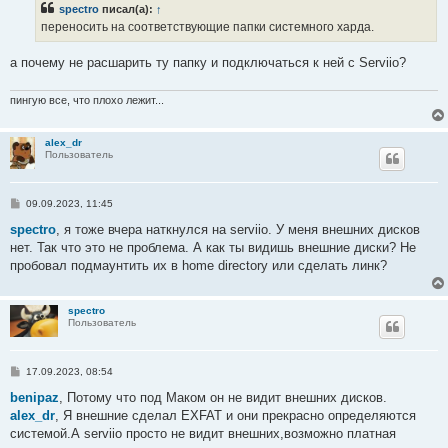
spectro
писал(а):
↑
переносить на соответствующие папки системного харда.
а почему не расшарить ту папку и подключаться к ней с Serviio?
пингую все, что плохо лежит...
alex_dr
Пользователь
С
09.09.2023, 11:45
о
о
spectro
, я тоже вчера наткнулся на serviio. У меня внешних дисков
б
нет. Так что это не проблема. А как ты видишь внешние диски? Не
щ
е
пробовал подмаунтить их в home directory или сделать линк?
н
и
е
spectro
Пользователь
С
17.09.2023, 08:54
о
о
benipaz
, Потому что под Маком он не видит внешних дисков.
б
alex_dr
, Я внешние сделал EXFAT и они прекрасно определяются
щ
е
системой.А serviio просто не видит внешних,возможно платная
н