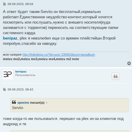
С
09.09.2023, 08:04
о
о
А ответ будет таким-Serviio.он бесплатный,нормально
б
работает.Единственное неудобство-контент,который хочется
щ
е
посмотреть или послушать,нужно с внешего носителя(куда
н
заливается с торрентов) переносить на соответствующие папки
и
е
системного харда.
benipaz
, plex я невзлюбил еще со времен плейстейшн.Второй
попробую,спасибо за наводку.
моя галерея
http://fotkidepo.ru/?id=user:336963&sort=lastalbum
meizu mx2,meizu mx3,meizu mx4,meizu m2 note
benipaz
Пользователь
С
09.09.2023, 08:42
о
о
б
spectro
писал(а):
↑
щ
е
Serviio
н
и
е
тоже когда-то им пользовался. перешел на plex из-за клиентов под
андроид и тв