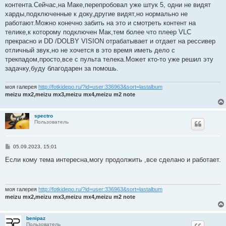
контента.Сейчас,на Маке,перепробовал уже штук 5, одни не видят
харды,подключенные к доку,другие видят,но нормально не
работают.Можно конечно забить на это и смотреть контент на
телике,к которому подключен Мак,тем более что плеер VLC
прекрасно и DD /DOLBY VISION отрабатывает и отдает на рессивер
отличный звук,но не хочется в это время иметь дело с
трекпадом,просто,все с пульта телека.Может кто-то уже решил эту
задачку,буду благодарен за помошь.
моя галерея
http://fotkidepo.ru/?id=user:336963&sort=lastalbum
meizu mx2,meizu mx3,meizu mx4,meizu m2 note
spectro
Пользователь
С
05.09.2023, 15:01
о
о
Если кому тема интересна,могу продолжить ,все сделано и работает.
б
щ
е
н
и
моя галерея
http://fotkidepo.ru/?id=user:336963&sort=lastalbum
е
meizu mx2,meizu mx3,meizu mx4,meizu m2 note
benipaz
Пользователь