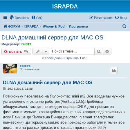
ISRAPDA
Регистрация
Donations
FAQ
Р
е
г
и
с
т
р
а
ц
и
я
Вход
П
ФОРУМ
ISRAPDA
iPhone & iPod
Программы
о
DLNA домашний сервер для MAC OS
и
Модератор:
zar013
с
Ответить
Поиск
Расширен
О
т
в
е
т
и
т
ь
к
8 сообщений • Страница
1
из
1
spectro
Пользователь
DLNA домашний сервер для MAC OS
С
10.08.2023, 11:55
о
о
Потихоньку перелезаю на Яблоко-mac mini m2.Все вроде бы нужное
б
установлено и отлично работает(Ventura 13.5).Проблема
щ
е
обнаружилась там,где не ожидал-сервер DNLA для просмотра
н
фильмов и музыки ,хранящейся на внешних хардах,подключенных к
и
е
доку.Раньше,до Яблока,на Винде,работал lg smart share(телек
лыжевский) ,да тормознутый,но все прекрасно работало и телек все
видел что на разных дисках и открывал практически 98 %