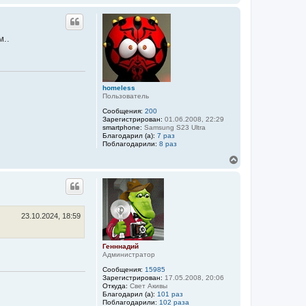
е
р
н
у
м..
т
ь
с
я
к
homeless
н
Пользователь
а
ч
Сообщения:
200
а
Зарегистрирован:
01.06.2008, 22:29
smartphone:
Samsung S23 Ultra
л
Благодарил (а):
7 раз
у
Поблагодарили:
8 раз
В
е
р
н
у
т
ь
23.10.2024, 18:59
с
я
к
Генннадий
н
Администратор
а
Сообщения:
15985
ч
Зарегистрирован:
17.05.2008, 20:06
а
Откуда:
Свет Акивы
л
Благодарил (а):
101 раз
у
Поблагодарили:
102 раза