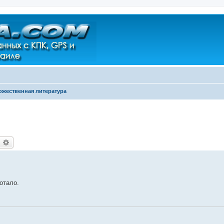
ожественная литература
оиск
Расширенный поиск
ботало.