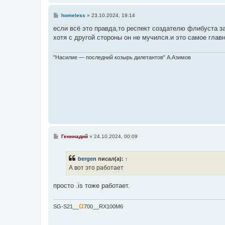
С
homeless
»
23.10.2024, 19:14
о
о
если всё это правда,то респект создателю флибуста з
б
хотя с другой стороны он не мучился.и это самое главн
щ
е
н
и
"Насилие — последний козырь дилетантов" А.Азимов
е
С
Генннадий
»
24.10.2024, 00:09
о
о
б
bergen
писал(а):
↑
щ
е
А вот это работает
н
и
е
просто .is тоже работает.
α
SG-S21__
700__RX100M6