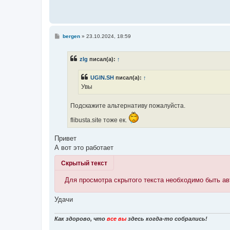
С
bergen
»
23.10.2024, 18:59
о
о
б
zlg
писал(а):
↑
щ
е
н
UGIN.SH
писал(а):
↑
и
е
Увы
Подскажите альтернативу пожалуйста.
flibusta.site тоже ек.
Привет
А вот это работает
Скрытый текст
Для просмотра скрытого текста необходимо быть а
Удачи
Как здорово, что
все вы
здесь когда-то собрались!