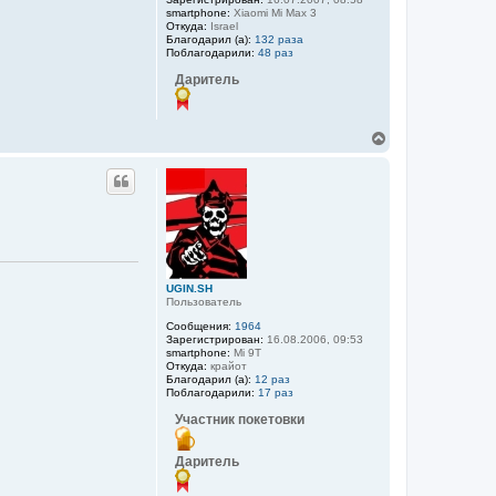
smartphone:
Xiaomi Mi Max 3
Откуда:
Israel
Благодарил (а):
132 раза
Поблагодарили:
48 раз
Даритель
В
е
р
н
у
т
ь
с
я
к
UGIN.SH
н
Пользователь
а
ч
Сообщения:
1964
а
Зарегистрирован:
16.08.2006, 09:53
smartphone:
Mi 9T
л
Откуда:
крайот
у
Благодарил (а):
12 раз
Поблагодарили:
17 раз
Участник покетовки
Даритель