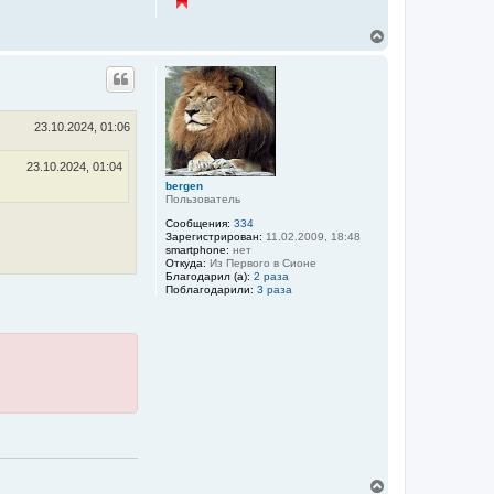
В
е
р
н
у
т
ь
23.10.2024, 01:06
с
я
23.10.2024, 01:04
к
bergen
н
Пользователь
а
ч
Сообщения:
334
а
Зарегистрирован:
11.02.2009, 18:48
smartphone:
нет
л
Откуда:
Из Первого в Сионе
у
Благодарил (а):
2 раза
Поблагодарили:
3 раза
В