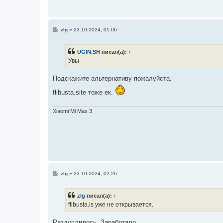
С
zlg
»
23.10.2024, 01:06
о
о
б
UGIN.SH
писал(а):
↑
щ
е
Увы
н
и
е
Подскажите альтернативу пожалуйста.
flibusta.site тоже ек.
Xiaomi Mi Max 3
С
zlg
»
23.10.2024, 02:26
о
о
б
zlg
писал(а):
↑
щ
е
flibusta.is уже не открывается.
н
и
е
Раздуплилось. Заработало.