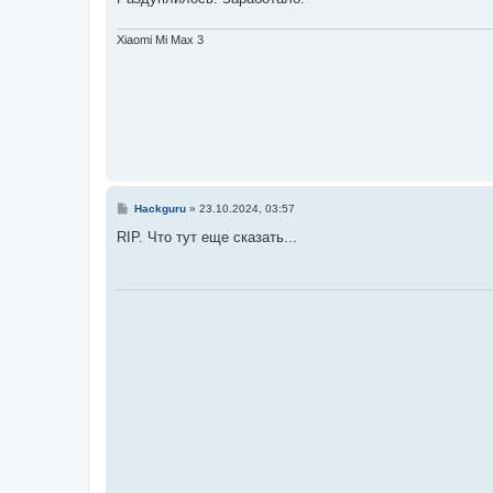
Xiaomi Mi Max 3
С
Hackguru
»
23.10.2024, 03:57
о
о
RIP. Что тут еще сказать...
б
щ
е
н
и
е