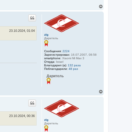
В
е
р
н
у
т
ь
23.10.2024, 01:04
zlg
с
Даритель
я
к
н
Сообщения:
2224
а
Зарегистрирован:
16.07.2007, 08:58
ч
smartphone:
Xiaomi Mi Max 3
а
Откуда:
Israel
л
Благодарил (а):
132 раза
у
Поблагодарили:
48 раз
Даритель
В
е
р
н
у
т
ь
23.10.2024, 00:36
zlg
с
Даритель
я
к