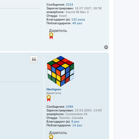
н
Сообщения:
2224
а
Зарегистрирован:
16.07.2007, 08:58
ч
smartphone:
Xiaomi Mi Max 3
а
Откуда:
Israel
л
Благодарил (а):
132 раза
у
Поблагодарили:
48 раз
Даритель
В
е
р
н
у
т
ь
с
я
к
Hackguru
н
Даритель
а
ч
а
Сообщения:
1099
л
Зарегистрирован:
23.03.2004, 13:00
у
smartphone:
Commodore 64
Откуда:
Toronto, Canada
Благодарил (а):
9 раз
Поблагодарили:
14 раз
Даритель