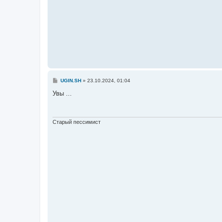
С
UGIN.SH
»
23.10.2024, 01:04
о
о
Увы ...
б
щ
е
н
и
Старый пессимист
е