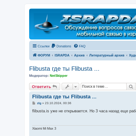
Регистрация
Ссылки
Donations
FAQ
ФОРУМ
ISRAPDA
Архив
Литературный архив
Худ
Flibusta где ты Flibusta ...
Модератор:
NetSkipper
Ответить
П
О
т
в
е
т
и
т
ь
Flibusta где ты Flibusta ...
С
zlg
»
23.10.2024, 00:36
о
о
flibusta.is уже не открывается. Но 3 часа назад еще ра
б
щ
е
н
и
Xiaomi Mi Max 3
е