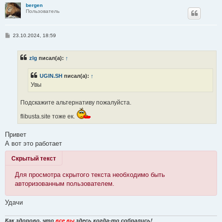
bergen
Пользователь
С
23.10.2024, 18:59
о
о
б
zlg
писал(а):
↑
щ
е
н
UGIN.SH
писал(а):
↑
и
е
Увы
Подскажите альтернативу пожалуйста.
flibusta.site тоже ек.
Привет
А вот это работает
Скрытый текст
Для просмотра скрытого текста необходимо быть
авторизованным пользователем.
Удачи
Как здорово, что
все вы
здесь когда-то собрались!