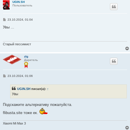
UGIN.SH
Пользователь
С
23.10.2024, 01:04
о
о
Увы ...
б
щ
е
н
и
Старый пессимист
е
zlg
Даритель
С
23.10.2024, 01:06
о
о
б
UGIN.SH
писал(а):
↑
щ
е
Увы
н
и
е
Подскажите альтернативу пожалуйста.
flibusta.site тоже ек.
Xiaomi Mi Max 3