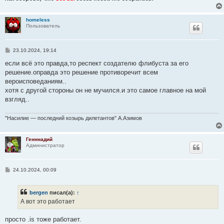
homeless
Пользователь
С
23.10.2024, 19:14
о
о
если всё это правда,то респект создателю флибуста за его
б
решение.оправда это решение противоречит всем
щ
е
вероисповеданиям..
н
хотя с другой стороны он не мучился.и это самое главное на мой
и
е
взгляд..
"Насилие — последний козырь дилетантов" А.Азимов
Генннадий
Администратор
С
24.10.2024, 00:09
о
о
б
bergen
писал(а):
↑
щ
е
А вот это работает
н
и
е
просто .is тоже работает.