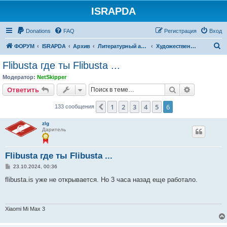
ISRAPDA
Регистрация
Donations
FAQ
Р
е
г
и
с
т
р
а
ц
и
я
Вход
П
ФОРУМ
ISRAPDA
Архив
Литературный архив
Художественная литература
о
Flibusta где ты Flibusta ...
и
Модератор:
NetSkipper
с
Ответить
Поиск
Расширен
О
т
в
е
т
и
т
ь
к
1
2
3
4
5
6
Пред.
133 сообщения
zlg
Даритель
Flibusta где ты Flibusta ...
С
23.10.2024, 00:36
о
о
flibusta.is уже не открывается. Но 3 часа назад еще работало.
б
щ
е
н
и
Xiaomi Mi Max 3
е