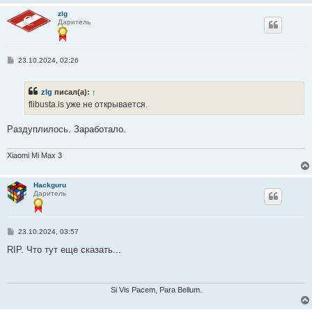
zlg
Даритель
С
23.10.2024, 02:26
о
о
б
zlg
писал(а):
↑
щ
е
flibusta.is уже не открывается.
н
и
е
Раздуплилось. Заработало.
Xiaomi Mi Max 3
Hackguru
Даритель
С
23.10.2024, 03:57
о
о
RIP. Что тут еще сказать...
б
щ
е
н
и
Si Vis Pacem, Para Bellum.
е