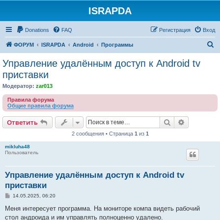
ISRAPDA
Регистрация
Donations
FAQ
Р
е
г
и
с
т
р
а
ц
и
я
Вход
П
ФОРУМ
ISRAPDA
Android
Программы
о
Управление удалённым доступ к Android tv
и
приставки
с
Модератор:
zar013
к
Правила форума
Общие правила форума
Ответить
Поиск
Расширен
О
т
в
е
т
и
т
ь
2 сообщения • Страница
1
из
1
mikluha48
Пользователь
Управление удалённым доступ к Android tv
приставки
С
14.05.2025, 06:20
о
о
Меня интересует программа. На мониторе компа видеть рабочий
б
стол андроида и им управлять полноценно удалено.
щ