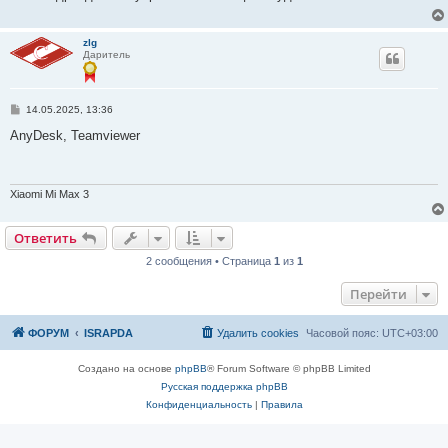
е
н
и
zlg
е
Даритель
С
14.05.2025, 13:36
о
о
AnyDesk, Teamviewer
б
щ
е
н
и
Xiaomi Mi Max 3
е
Ответить
О
т
в
е
т
и
т
ь
2 сообщения • Страница
1
из
1
Перейти
ФОРУМ
ISRAPDA
Удалить cookies
Часовой пояс:
UTC+03:00
Создано на основе
phpBB
® Forum Software © phpBB Limited
Русская поддержка phpBB
Конфиденциальность
|
Правила