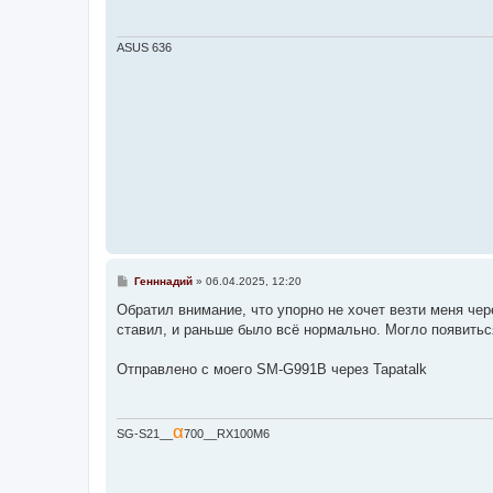
щ
е
н
и
ASUS 636
е
С
Генннадий
»
06.04.2025, 12:20
о
о
Обратил внимание, что упорно не хочет везти меня чер
б
ставил, и раньше было всё нормально. Могло появить
щ
е
н
Отправлено с моего SM-G991B через Tapatalk
и
е
α
SG-S21__
700__RX100M6