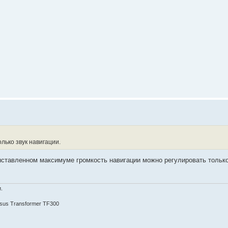
лько звук навигации.
 выставленном максимуме громкость навигации можно регулировать тольк
.
Asus Transformer TF300