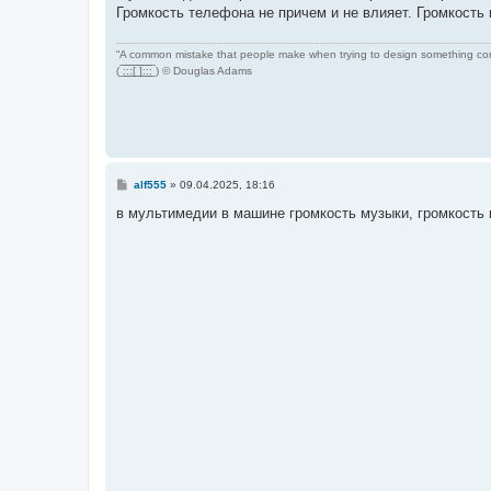
Громкость телефона не причем и не влияет. Громкость
“A common mistake that people make when trying to design something compl
( ̲̅:̲̅:̲̅:̲̅[̲̅ ̲̅]̲̅:̲̅:̲̅:̲̅ ) © Douglas Adams
С
alf555
»
09.04.2025, 18:16
о
о
в мультимедии в машине громкость музыки, громкость н
б
щ
е
н
и
е