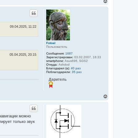
В
е
р
н
у
т
ь
09.04.2025, 11:22
с
я
к
Fotoal
н
Пользователь
а
ч
Сообщения:
1687
05.04.2025, 20:15
а
Зарегистрирован:
03.02.2007, 18:33
smartphone:
Asus696, SGS2
л
Откуда:
Ashdod
у
Благодарил (а):
40 раз
Поблагодарили:
35 раз
Даритель
В
е
р
н
у
 навигации можно
т
лирует только звук
ь
с
я
к