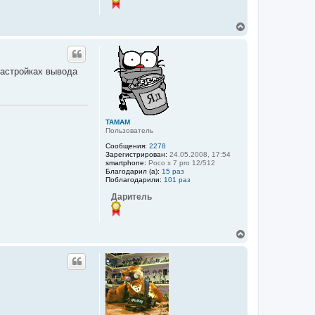
В
е
р
н
у
настройках вывода
т
ь
с
я
к
TAMAM
н
Пользователь
а
ч
Сообщения:
2278
а
Зарегистрирован:
24.05.2008, 17:54
smartphone:
Poco x 7 pro 12/512
л
Благодарил (а):
15 раз
у
Поблагодарили:
101 раз
Даритель
В
е
р
н
у
т
ь
с
я