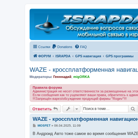
Регистрация
Ссылки
Donations
FAQ
ФОРУМ
ISRAPDA
GPS навигация
GPS программы
WAZE - кроссплатформенная навига
Модераторы:
Генннадий
,
migORKA
Правила форума
Администрация не несет ответственности за размещенные на эт
Если сообщения как то ущемляют ваши права, обратитесь к адми
!!!Запрещён варез/обсуждение продукций фирмы "Rogev"!!!
Ответить
П
О
т
в
е
т
и
т
ь
WAZE - кроссплатформенная навигацио
С
MOSFET
»
06.04.2025, 11:09
о
о
В Андроид Авто тоже самое во время сообщения WAZE
б