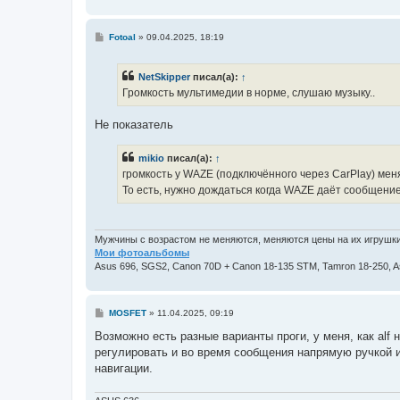
С
Fotoal
»
09.04.2025, 18:19
о
о
б
NetSkipper
писал(а):
↑
щ
е
Громкость мультимедии в норме, слушаю музыку..
н
и
е
Не показатель
mikio
писал(а):
↑
громкость у WAZE (подключённого через CarPlay) мен
То есть, нужно дождаться когда WAZE даёт сообщение,
Мужчины с возрастом не меняются, меняются цены на их игрушки
Мои фотоальбомы
Asus 696, SGS2, Canon 70D + Canon 18-135 STM, Tamron 18-250, 
С
MOSFET
»
11.04.2025, 09:19
о
о
Возможно есть разные варианты проги, у меня, как alf 
б
регулировать и во время сообщения напрямую ручкой и
щ
е
навигации.
н
и
е