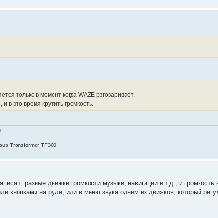
яется только в момент когда WAZE рзговаривает.
 и в это время крутить громкость.
.
Asus Transformer TF300
написал, разные движки громкости музыки, навигации и т.д., и громкость
ли кнопками на руле, или в меню звука одним из движков, который регу