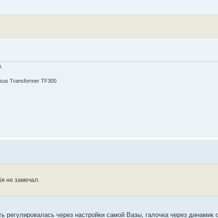
.
Asus Transformer TF300
бя не замечал.
ь регулировалась через настройки самой Вазы, галочка через динамик 