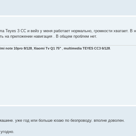
ла Teyes 3 CC и вейз у меня работает нормально, громкости хватает. В 
ть на приложении навигация . В общем проблем нет.
mi note 10pro 8/128
,
Xiaomi Tv Q1 75"
,
multimedia TEYES CC3 6/128
.
машине. уже год или больше юзаю по безпроводу. вполне доволен.
 угодно.