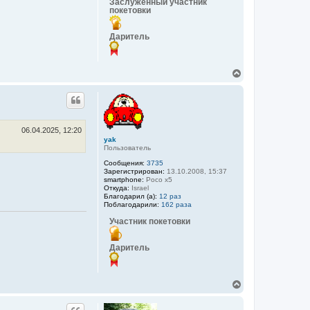
Заслуженный участник
покетовки
Даритель
В
е
р
н
у
т
ь
06.04.2025, 12:20
yak
с
Пользователь
я
к
Сообщения:
3735
н
Зарегистрирован:
13.10.2008, 15:37
а
smartphone:
Poco x5
Откуда:
Israel
ч
Благодарил (а):
12 раз
а
Поблагодарили:
162 раза
л
у
Участник покетовки
Даритель
В
е
р