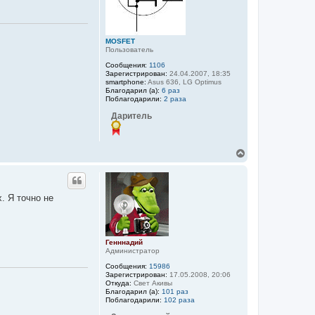
MOSFET
Пользователь
Сообщения:
1106
Зарегистрирован:
24.04.2007, 18:35
smartphone:
Asus 636, LG Optimus
Благодарил (а):
6 раз
Поблагодарили:
2 раза
Даритель
В
е
р
н
у
. Я точно не
т
ь
с
я
к
Генннадий
н
Администратор
а
Сообщения:
15986
ч
Зарегистрирован:
17.05.2008, 20:06
а
Откуда:
Свет Акивы
л
Благодарил (а):
101 раз
у
Поблагодарили:
102 раза