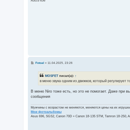
ASUS 636
С
Fotoal
»
11.04.2025, 23:26
о
о
б
MOSFET
писал(а):
↑
щ
е
в меню звука одним из движков, который регулирует то
н
и
е
В меню Niro тоже есть, но это не помогает. Даже при
сообщения
Мужчины с возрастом не меняются, меняются цены на их игрушки
Мои фотоальбомы
Asus 696, SGS2, Canon 70D + Canon 18-135 STM, Tamron 18-250, 