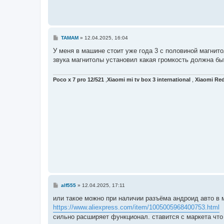
С
TAMAM
»
12.04.2025, 16:04
о
о
У меня в машине стоит уже года 3 с половиной магнито
б
звука магнитолы установил какая громкость должна бы
щ
е
н
и
Poco x 7 pro 12/521
,
Xiaomi mi tv box 3 international
,
Xiaomi Red
е
С
alf555
»
12.04.2025, 17:11
о
о
или такое можно при наличии разъёма андроид авто в 
б
https://www.aliexpress.com/item/1005005968400753.html
щ
е
сильно расширяет функционал. ставится с маркета что
н