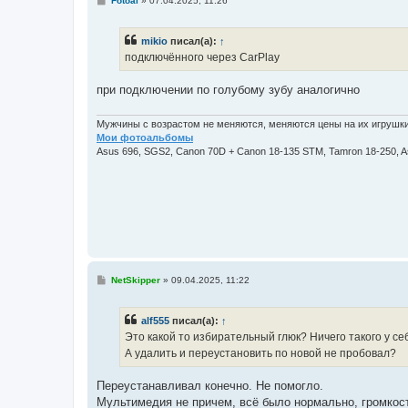
Fotoal
»
07.04.2025, 11:26
о
о
б
mikio
писал(а):
↑
щ
е
подключённого через CarPlay
н
и
е
при подключении по голубому зубу аналогично
Мужчины с возрастом не меняются, меняются цены на их игрушки
Мои фотоальбомы
Asus 696, SGS2, Canon 70D + Canon 18-135 STM, Tamron 18-250, 
С
NetSkipper
»
09.04.2025, 11:22
о
о
б
alf555
писал(а):
↑
щ
е
Это какой то избирательный глюк? Ничего такого у се
н
А удалить и переустановить по новой не пробовал?
и
е
Переустанавливал конечно. Не помогло.
Мультимедия не причем, всё было нормально, громкост