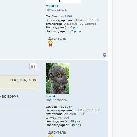
н
а
MOSFET
ч
Пользователь
а
Сообщения:
1106
л
Зарегистрирован:
24.04.2007, 18:35
у
smartphone:
Asus 636, LG Optimus
Благодарил (а):
6 раз
Поблагодарили:
2 раза
Даритель
В
е
р
н
у
т
ь
11.04.2025, 09:19
с
я
к
о во время
Fotoal
н
Пользователь
а
ч
Сообщения:
1687
а
Зарегистрирован:
03.02.2007, 18:33
smartphone:
Asus696, SGS2
л
Откуда:
Ashdod
у
Благодарил (а):
40 раз
Поблагодарили:
35 раз
Даритель