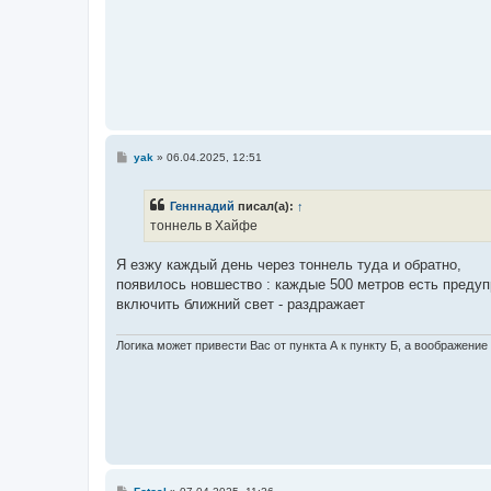
С
yak
»
06.04.2025, 12:51
о
о
б
Генннадий
писал(а):
↑
щ
е
тоннель в Хайфе
н
и
е
Я езжу каждый день через тоннель туда и обратно,
появилось новшество : каждые 500 метров есть преду
включить ближний свет - раздражает
Логика может привести Вас от пункта А к пункту Б, а воображение
С