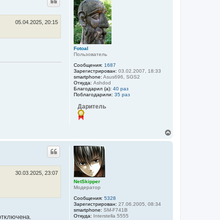
н
у
т
ь
05.04.2025, 20:15
с
я
к
Fotoal
н
Пользователь
а
ч
Сообщения:
1687
а
Зарегистрирован:
03.02.2007, 18:33
smartphone:
Asus696, SGS2
л
Откуда:
Ashdod
у
Благодарил (а):
40 раз
Поблагодарили:
35 раз
Даритель
В
е
р
н
у
т
ь
30.03.2025, 23:07
с
NetSkipper
я
Модератор
к
Сообщения:
5328
н
Зарегистрирован:
27.06.2005, 08:34
а
smartphone:
SM-F741B
ч
Откуда:
Interstella 5555
отключена.