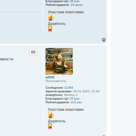
а
Благодарил (а):
36 раз
Поблагодарили:
24 раза
л
у
Участник покетовки
Даритель
В
е
р
н
у
омкости.
т
ь
с
я
alf555
к
Пользователь
н
а
Сообщения:
11394
ч
Зарегистрирован:
06.01.2004, 22:46
а
smartphone:
Nothing 2
Благодарил (а):
25 раз
л
Поблагодарили:
113 раз
у
Участник покетовки
Даритель