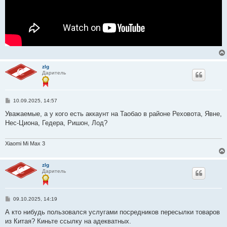
zlg
Даритель
С
10.09.2025, 14:57
о
о
Уважаемые, а у кого есть аккаунт на Таобао в районе Реховота, Явне,
б
Нес-Циона, Гедера, Ришон, Лод?
щ
е
н
и
Xiaomi Mi Max 3
е
zlg
Даритель
С
09.10.2025, 14:19
о
о
А кто нибудь пользовался услугами посредников пересылки товаров
б
из Китая? Киньте ссылку на адекватных.
щ