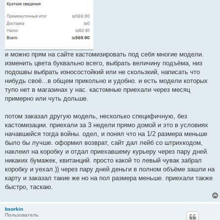
и можно прям на сайте кастомизировать под себя многие модели.
изменить цвета буквально всего, выбрать величину подъёма, низ
подошвы выбрать износостойкий или не скользкий, написать что
нибудь своё...в общем прикольно и удобно. и есть модели которых
тупо нет в магазинах у нас. кастомные приехали через месяц
примерно или чуть дольше.
потом заказал другую модель, несколько специфичную, без
кастомизации. приехали за 3 недели прямо домой и это в условиях
начавшейся тогда войны. одел, и понял что на 1/2 размера меньше
было бы лучше. оформил возврат, сайт дал лейб со штрихкодом,
наклеил на коробку и отдал приехавшему курьеру через пару дней.
никаких бумажек, квитанций. просто какой то левый чувак забрал
коробку и уехал.)) через пару дней деньги в полном объёме зашли на
карту и заказал такие же но на пол размера меньше. приехали также
быстро, таскаю.
bsorkin
Пользователь