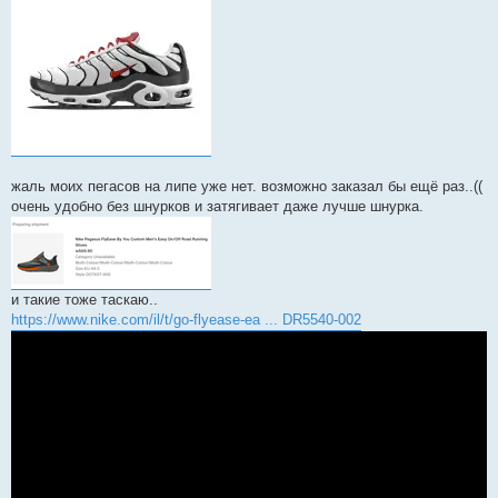
жаль моих пегасов на липе уже нет. возможно заказал бы ещё раз..((
очень удобно без шнурков и затягивает даже лучше шнурка.
и такие тоже таскаю..
https://www.nike.com/il/t/go-flyease-ea ... DR5540-002