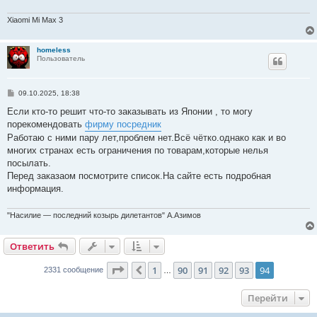
е
н
и
Xiaomi Mi Max 3
е
homeless
Пользователь
С
09.10.2025, 18:38
о
о
Если кто-то решит что-то заказывать из Японии , то могу
б
порекомендовать
фирму посредник
щ
е
Работаю с ними пару лет,проблем нет.Всё чётко.однако как и во
н
многих странах есть ограничения по товарам,которые нелья
и
е
посылать.
Перед заказаом посмотрите список.На сайте есть подробная
информация.
"Насилие — последний козырь дилетантов" А.Азимов
Ответить
О
т
в
е
т
и
т
ь
Страница
94
из
94
1
90
91
92
93
94
Пред.
2331 сообщение
…
Перейти