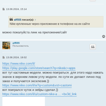
С
13.08.2024, 15:14
о
о
б
alf555
писал(а):
↑
щ
е
Nike купленные через приложение в телефоне на их сайте
н
и
е
можно пожалуйста линк на приложение/сайт
alf555
Пользователь
С
13.08.2024, 19:02
о
о
https://www.nike.com/il/
б
https://play.google.com/store/search?q=nike&c=apps
щ
е
вот тут кастомные модели. можно поиграться. для этого надо нажать
н
значок в верхнем левом углу модели. по сути их делают лично под
и
е
заказ и получается эксклюзив.))
https://www.nike.com/il/w?q=custom&vst=castomi
вот поигрался чуток и зебры сделал.))
https://www.nike.com/il/u/custom-nike-a ... =bx3d_link