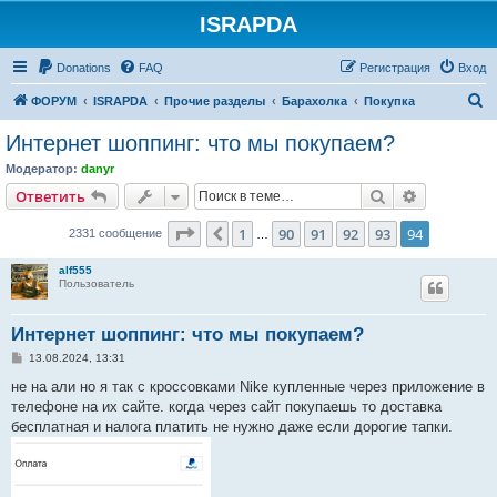
ISRAPDA
Регистрация
Donations
FAQ
Р
е
г
и
с
т
р
а
ц
и
я
Вход
П
ФОРУМ
ISRAPDA
Прочие разделы
Барахолка
Покупка
о
Интернет шоппинг: что мы покупаем?
и
Модератор:
danyr
с
Ответить
Поиск
Расширен
О
т
в
е
т
и
т
ь
к
Страница
94
из
94
1
90
91
92
93
94
Пред.
2331 сообщение
…
alf555
Пользователь
Интернет шоппинг: что мы покупаем?
С
13.08.2024, 13:31
о
о
не на али но я так с кроссовками Nike купленные через приложение в
б
телефоне на их сайте. когда через сайт покупаешь то доставка
щ
е
бесплатная и налога платить не нужно даже если дорогие тапки.
н
и
е