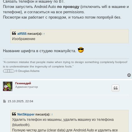
Связать телефон и машину по BT.
Потом запустить Android Auto
по проводу
(отключить wifi в машине и
телефоне), и согласиться на все permissions.
Посмотри как работает с проводом, и только потом попробуй без.
alf555
писал(а):
↑
Изображение
Название шрифта в студию пожалуйста.
“A common mistake that people make when trying to design something completely foolproof
is to underestimate the ingenuity of complete fools.”
( ̲̅:̲̅:̲̅:̲̅[̲̅ ̲̅]̲̅:̲̅:̲̅:̲̅ ) © Douglas Adams
Генннадий
Администратор
С
15.10.2025, 22:04
о
о
б
NetSkipper
писал(а):
↑
щ
е
Удалить телефон из машины, удалить машину из телефона
н
(bluetooth).
и
е
Полную чистку даты (clear data) для Android Auto и удалить все