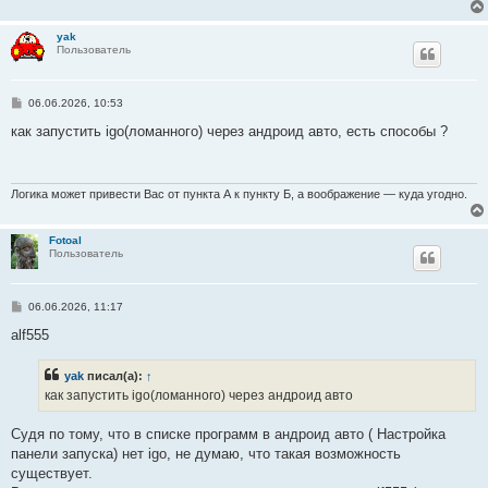
и
е
yak
Пользователь
С
06.06.2026, 10:53
о
о
как запустить igo(ломанного) через андроид авто, есть способы ?
б
щ
е
н
и
Логика может привести Вас от пункта А к пункту Б, а воображение — куда угодно.
е
Fotoal
Пользователь
С
06.06.2026, 11:17
о
о
alf555
б
щ
е
yak
писал(а):
↑
н
как запустить igo(ломанного) через андроид авто
и
е
Судя по тому, что в списке программ в андроид авто ( Настройка
панели запуска) нет igo, не думаю, что такая возможность
существует.