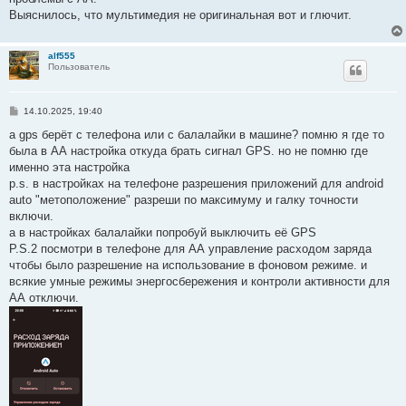
н
Выяснилось, что мультимедия не оригинальная вот и глючит.
и
е
alf555
Пользователь
С
14.10.2025, 19:40
о
о
а gps берёт с телефона или с балалайки в машине? помню я где то
б
была в АА настройка откуда брать сигнал GPS. но не помню где
щ
е
именно эта настройка
н
p.s. в настройках на телефоне разрешения приложений для android
и
е
auto "метоположение" разреши по максимуму и галку точности
включи.
а в настройках балалайки попробуй выключить её GPS
P.S.2 посмотри в телефоне для АА управление расходом заряда
чтобы было разрешение на использование в фоновом режиме. и
всякие умные режимы энергосбережения и контроли активности для
АА отключи.