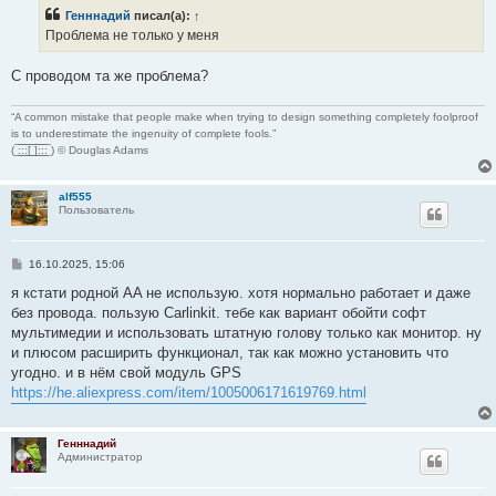
б
Генннадий
писал(а):
↑
щ
е
Проблема не только у меня
н
и
е
С проводом та же проблема?
“A common mistake that people make when trying to design something completely foolproof
is to underestimate the ingenuity of complete fools.”
( ̲̅:̲̅:̲̅:̲̅[̲̅ ̲̅]̲̅:̲̅:̲̅:̲̅ ) © Douglas Adams
alf555
Пользователь
С
16.10.2025, 15:06
о
о
я кстати родной AA не использую. хотя нормально работает и даже
б
без провода. пользую Carlinkit. тебе как вариант обойти софт
щ
е
мультимедии и использовать штатную голову только как монитор. ну
н
и плюсом расширить функционал, так как можно установить что
и
е
угодно. и в нём свой модуль GPS
https://he.aliexpress.com/item/1005006171619769.html
Генннадий
Администратор