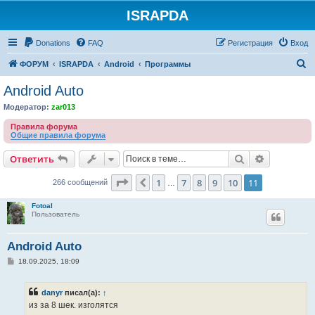
ISRAPDA
Регистрация
Donations
FAQ
Р
е
г
и
с
т
р
а
ц
и
я
Вход
П
ФОРУМ
ISRAPDA
Android
Программы
о
Android Auto
и
Модератор:
zar013
с
Правила форума
к
Общие правила форума
Ответить
Поиск
Расширен
О
т
в
е
т
и
т
ь
Страница
11
из
11
1
7
8
9
10
11
Пред.
266 сообщений
…
Fotoal
Пользователь
Android Auto
С
18.09.2025, 18:09
о
о
б
danyr
писал(а):
↑
щ
е
из за 8 шек. изголятся
н