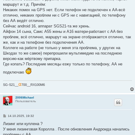
маршрут и т.д. Причём:
Никаких помех на GPS нет. Если телефон не подключен к АА-всё
отлично, никаких проблем ни с GPS ни с навигацией, по телефону
без АА ведёт отлично.
Сейчас android 16, аппарат SGS21-та же хрень.
Айфон 14 сына, Самс А55 жены и А16 матери-работают c AA без
проблем, всё отлично, маршрут на экране отображается отлично, так
же, как и на телефоне без подключения АА.
Коллеге на работе (не только у меня эта проблема, у других на
Шкодах то же самое) перепрошили мультимедию на последнюю
версию-как мёртвому припарка.
Где копать? Последние месяцы езжу только по телефону, АА не
подключаю
α
SG-S21__
700__RX100M6
2006Michael
Пользователь
С
14.10.2025, 19:32
о
о
Лизинг или куплена ?
б
У меня лизинговая Королла . После обновления Андроида начались
щ
е
проблемы с АА.