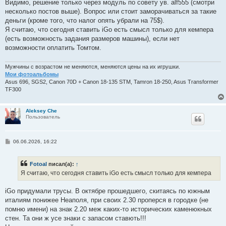
Видимо, решение только через модуль по совету ув. alf555 (смотри
несколько постов выше). Вопрос или стоит заморачиваться за такие
деньги (кроме того, что налог опять убрали на 75$).
Я считаю, что сегодня ставить iGo есть смысл только для кемпера
(есть возможность задания размеров машины), если нет
возможности оплатить Томтом.
Мужчины с возрастом не меняются, меняются цены на их игрушки.
Мои фотоальбомы
Asus 696, SGS2, Canon 70D + Canon 18-135 STM, Tamron 18-250, Asus Transformer
TF300
Aleksey Che
Пользователь
С
06.06.2026, 16:22
о
о
б
Fotoal
писал(а):
↑
щ
е
Я считаю, что сегодня ставить iGo есть смысл только для кемпера
н
и
е
iGo придумали трусы. В октябре прошедшего, скитаясь по южным
италиям понижее Неаполя, при своих 2.30 проперся в городке (не
помню имени) на знак 2.20 меж каких-то исторических каменюкных
стен. Та они ж усе знаки с запасом ставють!!!