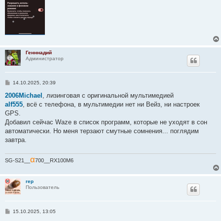
Генннадий
Администратор
С
14.10.2025, 20:39
о
о
2006Michael
, лизинговая с оригинальной мультимедией
б
alf555
, всё с телефона, в мультимедии нет ни Вейз, ни настроек
щ
е
GPS.
н
Добавил сейчас Waze в список программ, которые не уходят в сон
и
е
автоматически. Но меня терзают смутные сомнения... поглядим
завтра.
α
SG-S21__
700__RX100M6
rep
Пользователь
С
15.10.2025, 13:05
о