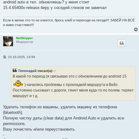
о
android auto в тел. обновляешь? у меня стоит
б
15.4.65400x-release.беру у соседей.глюков не замечал
щ
е
н
и
Если в жизни что-то не клеится, брось клей и переходи на гвозди!!! ЗАБЕЙ НА ВСЁ
е
и живи счастливо!!!
NetSkipper
Модератор
С
15.10.2025, 13:59
о
о
б
Генннадий
писал(а):
↑
щ
е
В какой-то период (я связываю это с обновлением до android 15
н
и
) начались проблемы с прокладкой маршрута в Вейз.
е
Постоянно съезжает с дороги, тянет меня куда-то по полям, теряет
маршрут и т.д.
Удалить телефон из машины, удалить машину из телефона
(bluetooth).
Полную чистку даты (clear data) для Android Auto и удалить все
permissions.
Вазу почистить и/или переустановить.
-