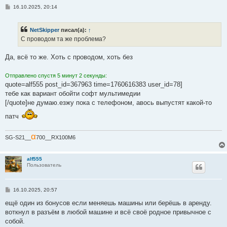
С
16.10.2025, 20:14
о
о
б
NetSkipper
писал(а):
↑
щ
е
С проводом та же проблема?
н
и
е
Да, всё то же. Хоть с проводом, хоть без
Отправлено спустя 5 минут 2 секунды:
quote=alf555 post_id=367963 time=1760616383 user_id=78]
тебе как вариант обойти софт мультимедии
[/quote]не думаю.езжу пока с телефоном, авось выпустят какой-то
патч
α
SG-S21__
700__RX100M6
alf555
Пользователь
С
16.10.2025, 20:57
о
о
ещё один из бонусов если меняешь машины или берёшь в аренду.
б
воткнул в разъём в любой машине и всё своё родное привычное с
щ
е
собой.
н