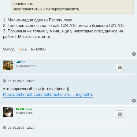
permissions.
Вазу почистить и/или переустановить.
1. Мультимедии сделан Factory reset
2. Телефон заменён на новый -С24 А16 вместо бывшего С21 А15.
3. Проблема не только у меня, ещё у некоторых сотрудников на
работе. Мистика какая-то.
α
SG-S21__
700__RX100M6
alf555
Пользователь
С
15.10.2025, 23:25
о
о
это фирменный шрифт ничефона.))
б
https://fontstruct.com/fontstructions/s ... ing-font-1
щ
е
н
и
NetSkipper
е
Модератор
С
16.10.2025, 12:29
о
о