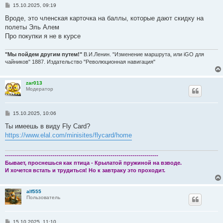
С
15.10.2025, 09:19
о
о
Вроде, это членская карточка на баллы, которые дают скидку на
б
полеты Эль Алем
щ
е
Про покупки я не в курсе
н
и
е
"Мы пойдем другим путем!"
В.И.Ленин. "Изменение маршрута, или iGO для
чайников" 1887. Издательство "Революционная навигация"
zar013
Модератор
С
15.10.2025, 10:06
о
о
Ты имеешь в виду Fly Card?
б
https://www.elal.com/minisites/flycard/home
щ
е
н
и
-----------------------------------------------------------------------------
е
Бывает, проснешься как птица - Крылатой пружиной на взводе.
И хочется встать и трудиться! Но к завтраку это проходит.
alf555
Пользователь
С
15.10.2025, 11:10