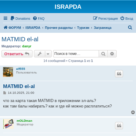
ISRAPDA
Регистрация
Donations
FAQ
Р
е
г
и
с
т
р
а
ц
и
я
Вход
П
ФОРУМ
ISRAPDA
Прочие разделы
Туризм
Заграница
о
MATMID el-al
и
Модератор:
danyr
с
Ответить
Поиск
Расширен
О
т
в
е
т
и
т
ь
к
14 сообщений • Страница
1
из
1
alf555
Пользователь
MATMID el-al
С
14.10.2025, 21:00
о
о
что за карта такая MATMID в приложении эл-аль?
б
как там балы набирать? как и где ей можно расплатиться?
щ
е
н
и
mOLDman
е
Модератор