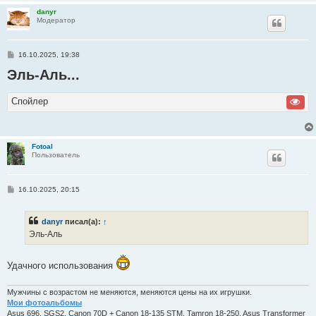
danyr
Модератор
С
16.10.2025, 19:38
о
Эль-Аль...
о
б
щ
е
Спойлер
н
и
е
Fotoal
Пользователь
С
16.10.2025, 20:15
о
о
б
danyr
писал(а):
↑
щ
е
Эль-Аль
н
и
е
Удачного использования
Мужчины с возрастом не меняются, меняются цены на их игрушки.
Мои фотоальбомы
Asus 696, SGS2, Canon 70D + Canon 18-135 STM, Tamron 18-250, Asus Transformer