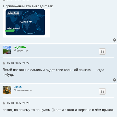
о
о
в приложении это выглядит так
б
щ
е
н
и
е
migORKA
Модератор
С
15.10.2025, 20:27
о
о
Летай постоянно ельаль и будет тебе большой призззз.....когда
б
нибудь
щ
е
н
и
alf555
е
Пользователь
С
15.10.2025, 23:28
о
о
летал, но почему то по нулям..)) вот и стало интересно в чём прикол.
б
щ