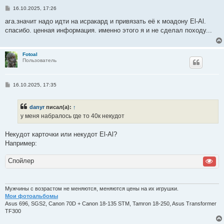
С
16.10.2025, 17:26
о
о
ага.значит надо идти на исракард и привязать её к моадону El-Al.
б
спасибо. ценная информация. именно этого я и не сделал походу...
щ
е
н
и
Fotoal
е
Пользователь
С
16.10.2025, 17:35
о
о
б
danyr
писал(а):
↑
щ
е
у меня набралось где то 40к некудот
н
и
е
Некудот карточки или некудот El-Al?
Например:
Спойлер
Мужчины с возрастом не меняются, меняются цены на их игрушки.
Мои фотоальбомы
Asus 696, SGS2, Canon 70D + Canon 18-135 STM, Tamron 18-250, Asus Transformer
TF300