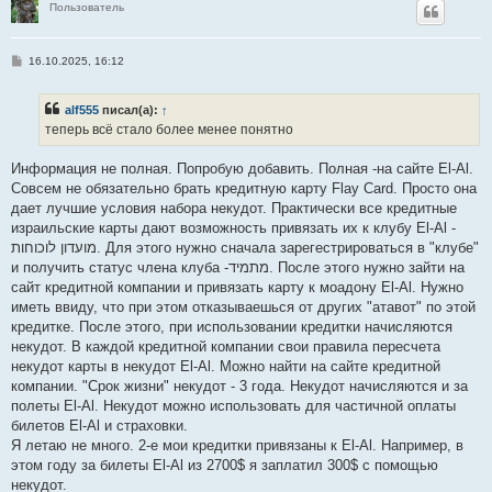
Пользователь
С
16.10.2025, 16:12
о
о
б
alf555
писал(а):
↑
щ
е
теперь всё стало более менее понятно
н
и
е
Информация не полная. Попробую добавить. Полная -на сайте El-Al.
Совсем не обязательно брать кредитную карту Flay Card. Просто она
дает лучшие условия набора некудот. Практически все кредитные
израильские карты дают возможность привязать их к клубу El-Al -
מועדון לוכוחות. Для этого нужно сначала зарегестрироваться в "клубе"
и получить статус члена клуба -מתמיד. После этого нужно зайти на
сайт кредитной компании и привязать карту к моадону El-Al. Нужно
иметь ввиду, что при этом отказываешься от других "атавот" по этой
кредитке. После этого, при использовании кредитки начисляются
некудот. В каждой кредитной компании свои правила пересчета
некудот карты в некудот El-Al. Можно найти на сайте кредитной
компании. "Срок жизни" некудот - 3 года. Некудот начисляются и за
полеты El-Al. Некудот можно использовать для частичной оплаты
билетов El-Al и страховки.
Я летаю не много. 2-e мои кредитки привязаны к El-Al. Например, в
этом году за билеты El-Al из 2700$ я заплатил 300$ с помощью
некудот.