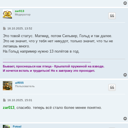
е
н
и
zar013
е
Модератор
С
16.10.2025, 13:52
о
о
Это товой статус. Матмид, потом Сильвер, Гольд и так далее.
б
Это не значит, что у тебя нет никудот, только значит, что ты не
щ
е
летаешь много.
н
На Гольд например нужно 13 полётов в год.
и
е
-----------------------------------------------------------------------------
Бывает, проснешься как птица - Крылатой пружиной на взводе.
И хочется встать и трудиться! Но к завтраку это проходит.
alf555
Пользователь
С
16.10.2025, 15:01
о
о
zar013
, спасибо. теперь всё стало более менее понятно.
б
щ
е
н
и
Fotoal
е