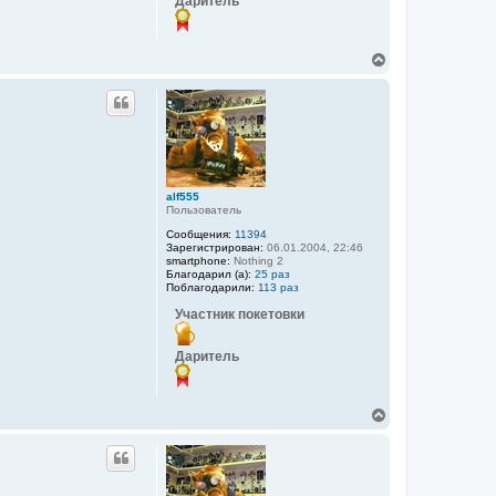
Даритель
В
е
р
н
у
т
ь
с
я
alf555
к
Пользователь
н
а
Сообщения:
11394
ч
Зарегистрирован:
06.01.2004, 22:46
а
smartphone:
Nothing 2
Благодарил (а):
25 раз
л
Поблагодарили:
113 раз
у
Участник покетовки
Даритель
В
е
р
н
у
т