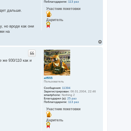
Поблагодарили:
113 раз
у
Участник покетовки
удет дальше.
Даритель
у, но вроде как они
ами на
В
е
р
н
у
 же 930/110 как и
т
ь
с
я
alf555
к
Пользователь
н
а
Сообщения:
11394
ч
Зарегистрирован:
06.01.2004, 22:46
а
smartphone:
Nothing 2
Благодарил (а):
25 раз
л
Поблагодарили:
113 раз
у
Участник покетовки
Даритель