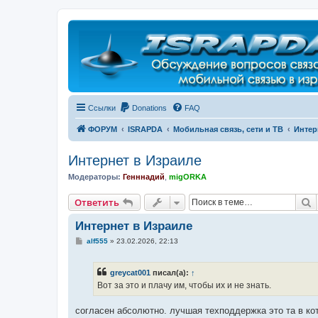
Регистрация
Ссылки
Donations
FAQ
ФОРУМ
ISRAPDA
Мобильная связь, сети и ТВ
Интер
Интернет в Израиле
Модераторы:
Генннадий
,
migORKA
Ответить
П
О
т
в
е
т
и
т
ь
Интернет в Израиле
С
alf555
»
23.02.2026, 22:13
о
о
б
greycat001
писал(а):
↑
щ
е
Вот за это и плачу им, чтобы их и не знать.
н
и
е
согласен абсолютно. лучшая техподдержка это та в ко