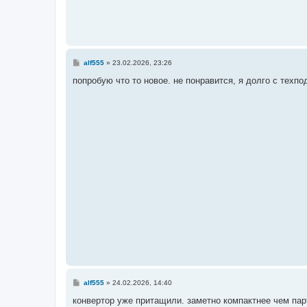
С
alf555
»
23.02.2026, 23:26
о
о
попробую что то новое. не понравится, я долго с техп
б
щ
е
н
и
е
С
alf555
»
24.02.2026, 14:40
о
о
конвертор уже притащили. заметно компактнее чем пар
б