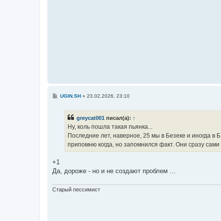
С
UGIN.SH
»
23.02.2026, 23:10
о
о
б
greycat001
писал(а):
↑
щ
е
Ну, коль пошла такая пьянка...
н
Последние лет, наверное, 25 мы в Безеке и иногда в Б
и
е
припомню когда, но запомнился факт. Они сразу сами п
+1
Да, дороже - но и не создают проблем ...
Старый пессимист