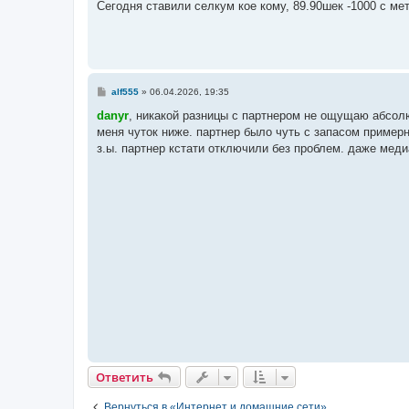
Сегодня ставили селкум кое кому, 89.90шек -1000 с ме
щ
е
н
и
е
С
alf555
»
06.04.2026, 19:35
о
о
danyr
, никакой разницы с партнером не ощущаю абсолют
б
меня чуток ниже. партнер было чуть с запасом примерн
щ
е
з.ы. партнер кстати отключили без проблем. даже меди
н
и
е
Ответить
О
т
в
е
т
и
т
ь
Вернуться в «Интернет и домашние сети»