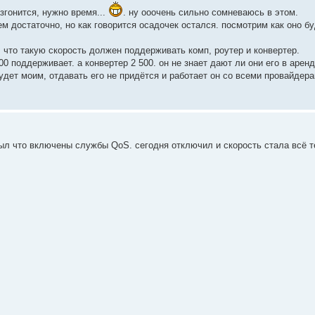
згонится, нужно время...
. ну ооочень сильно сомневаюсь в этом.
чем достаточно, но как говорится осадочек остался. посмотрим как оно б
л что такую скорость должен поддерживать комп, роутер и конвертер.
00 поддерживает. а конвертер 2 500. он не знает дают ли они его в аренд
удет моим, отдавать его не придётся и работает он со всеми провайдер
ыл что включены службы QoS. сегодня отключил и скорость стала всё те