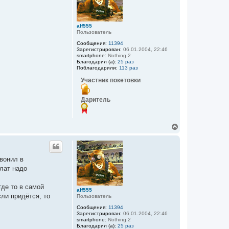
ь
с
я
alf555
к
Пользователь
н
а
Сообщения:
11394
ч
Зарегистрирован:
06.01.2004, 22:46
а
smartphone:
Nothing 2
Благодарил (а):
25 раз
л
Поблагодарили:
113 раз
у
Участник покетовки
Даритель
В
е
р
н
у
звонил в
т
илат надо
ь
с
я
где то в самой
alf555
к
сли придётся, то
Пользователь
н
а
Сообщения:
11394
ч
Зарегистрирован:
06.01.2004, 22:46
а
smartphone:
Nothing 2
Благодарил (а):
25 раз
л