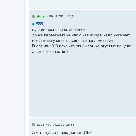
С
danyr
»
06.04.2026, 17:05
о
о
alf555
,
б
ну поделись впечатлениями...
щ
е
дочка переезжает на свою квартиру и надо интернет.
н
в квартире уже есть сив опти проложенный
и
е
Гилат или 019 пока что опции самые вкусные по цене
а вот как качество?
С
sys8
»
06.04.2026, 18:38
о
о
А что вкусного предлагает 019?
б