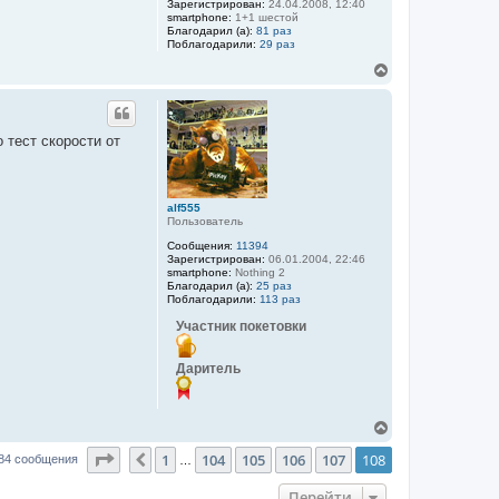
Зарегистрирован:
24.04.2008, 12:40
ь
smartphone:
1+1 шестой
с
Благодарил (а):
81 раз
я
Поблагодарили:
29 раз
к
В
н
е
а
р
ч
н
а
у
л
 тест скорости от
т
у
ь
с
я
alf555
к
Пользователь
н
а
Сообщения:
11394
ч
Зарегистрирован:
06.01.2004, 22:46
а
smartphone:
Nothing 2
Благодарил (а):
25 раз
л
Поблагодарили:
113 раз
у
Участник покетовки
Даритель
В
е
Страница
108
из
108
1
104
105
106
107
108
р
Пред.
84 сообщения
…
н
у
Перейти