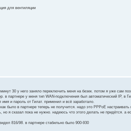
ация для вентиляции
 минут 30 у него заняло переключить меня на безек. потом я уже сам по
ер. в партнере у меня тип WAN-подключения был автоматический IP, в Г
 имя и пароль от Гилат. применил и всё заработало.
 как было в партнере теперь не получится. надо это PPPoE настраивать 
ь, но я сказал пока не нужно. надеюсь что этого делать не придётся. а е
видел 816/98. в партнере стабильно было 900-930