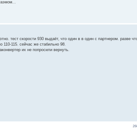
таэмом...
но. тест скорости 930 выдаёт, что один в в один с партнером. разве что
о 110-115. сейчас же стабильно 98.
аконвертер их не попросили вернуть.
26