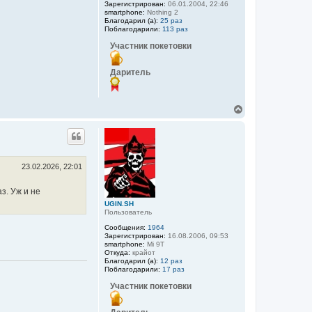
Зарегистрирован:
06.01.2004, 22:46
smartphone:
Nothing 2
Благодарил (а):
25 раз
Поблагодарили:
113 раз
Участник покетовки
Даритель
В
е
р
н
у
т
ь
23.02.2026, 22:01
с
я
з. Уж и не
к
UGIN.SH
н
Пользователь
а
ч
Сообщения:
1964
а
Зарегистрирован:
16.08.2006, 09:53
smartphone:
Mi 9T
л
Откуда:
крайот
у
Благодарил (а):
12 раз
Поблагодарили:
17 раз
Участник покетовки