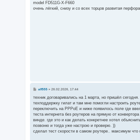
model FD511G-X-F660
щ
е
очень лёгкий, снизу и со всех торцов развитая перфор
н
и
е
С
alf555
»
26.02.2026, 17:44
о
о
техник договаривались на 1 марта, но пришёл сегодня.
б
техподдержку гилат и там мне помогли настроить роут
щ
е
переключить на PPPoE и ниже появилось поле где ввел
н
теста интернета без роутеров на прямую от конвертора
и
е
винде. где это и как делать конкретнее хотел объяснит
позвоню и тогда уже настрою и проверю. ))
сделал тест скорости в самом роутере.. максимум что 