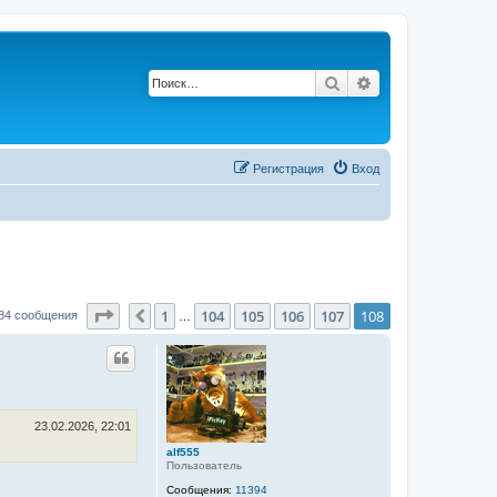
Поиск
Расширенный по
Р
е
г
и
с
т
р
а
ц
и
я
Вход
Страница
108
из
108
1
104
105
106
107
108
Пред.
84 сообщения
…
23.02.2026, 22:01
alf555
Пользователь
Сообщения:
11394