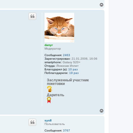
В
е
р
н
у
т
ь
с
я
к
danyr
н
Модератор
а
ч
Сообщения:
2463
а
Зарегистрирован:
21.01.2006, 16:06
smartphone:
Galaxy S20+
л
Откуда:
Йокнеам Иллит
у
Благодарил (а):
10 раз
Поблагодарили:
19 раз
Заслуженный участник
покетовки
Даритель
В
е
р
sys8
н
Пользователь
у
Сообщения:
3767
т