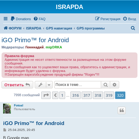
ISRAPDA
Регистрация
Donations
FAQ
Р
е
г
и
с
т
р
а
ц
и
я
Вход
П
ФОРУМ
ISRAPDA
GPS навигация
GPS программы
о
iGO Primo™ for Android
и
Модераторы:
Генннадий
,
migORKA
с
Правила форума
к
Администрация не несет ответственности за размещенные на этом форуме
сообщения.
Если сообщения как то ущемляют ваши права, обратитесь к администрации, и
информация будет удалена с форума.
!!!Запрещён варез/обсуждение продукций фирмы "Rogev"!!!
Ответить
Поиск
Расширен
О
т
в
е
т
и
т
ь
Страница
320
из
320
1
316
317
318
319
320
Пред.
7998 сообщений
…
Fotoal
Пользователь
iGO Primo™ for Android
С
25.04.2025, 20:45
о
о
В Google map