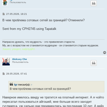
Пользователь
С
27.05.2026, 18:21
о
о
В чем проблема сотовых сетей за границей? Отменили?
б
щ
е
Sent from my CPH2745 using Tapatalk
н
и
е
Напрасно думать, что мудрость - это привилегия старости.
Му..ак с возрастом не становится мудрецом - он становится старым мудаком.
Зашел, увидел, нафлудИл.
Aleksey Che
Пользователь
С
28.05.2026, 07:41
о
о
б
Igr
писал(а):
↑
щ
е
В чем проблема сотовых сетей за границей?
н
и
е
Наверное имелось ввиду не тратится на платный интернет. А я чойто
пересатал пользоваться айгошей, мне больше всего заходит
гуглмапса, уж сильно они продвинулись за последние 10 лет. А вейз