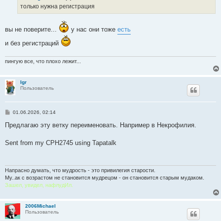
е
только нужна регистрация
н
и
е
вы не поверите...
у нас они тоже
есть
и без регистраций
пингую все, что плохо лежит...
Igr
Пользователь
С
01.06.2026, 02:14
о
о
Предлагаю эту ветку переименовать. Например в Некрофилия.
б
щ
е
Sent from my CPH2745 using Tapatalk
н
и
е
Напрасно думать, что мудрость - это привилегия старости.
Му..ак с возрастом не становится мудрецом - он становится старым мудаком.
Зашел, увидел, нафлудИл.
2006Michael
Пользователь