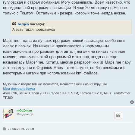
гугловская и старая ломанная. Могу сравнивать. Всем известно, что
нет идеальной программы навигации. Я уже 20 лет езжу по Европе
только с Томтом. Остальные - резерв, который тоже иногда нужен.
bergen
писал(а):
↑
А есть такая программка
Maps.me - одна из лучших программ пешей навигации, особенно в
лесах и парках. Но никак не приближается к нормальным
навигационным программам для авто. ( ногами не пинать - личное
мнение, пользуюсь этой программой с тех пор, когда она еще
называлась Maps4me. Кстати, многие разработчики из Maps.me пару
лет назад ушли в Organics Maps - тоже самое, но без рекламы и с
некоторыми багами при использовании kml файлов.
Мужчины с возрастом не меняются, меняются цены на их игрушки.
Мои фотоальбомы
Asus 696, SGS2, Canon 70D + Canon 18-135 STM, Tamron 18-250, Asus Transformer
TF300
mOLDman
Модератор
С
02.06.2026, 22:20
о