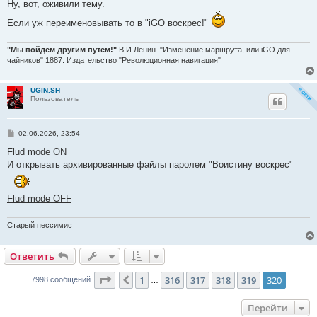
о
Ну, вот, оживили тему.
б
щ
Если уж переименовывать то в "iGO воскрес!"
е
н
и
"Мы пойдем другим путем!"
В.И.Ленин. "Изменение маршрута, или iGO для
е
чайников" 1887. Издательство "Революционная навигация"
UGIN.SH
Пользователь
С
02.06.2026, 23:54
о
о
Flud mode ON
б
И открывать архивированные файлы паролем "Воистину воскрес"
щ
е
н
и
Flud mode OFF
е
Старый пессимист
Ответить
О
т
в
е
т
и
т
ь
Страница
320
из
320
1
316
317
318
319
320
Пред.
7998 сообщений
…
Перейти