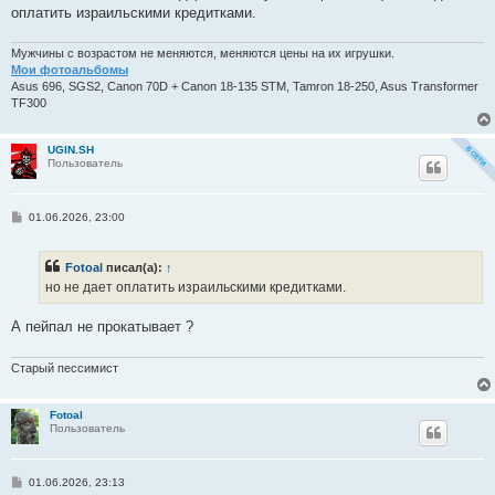
оплатить израильскими кредитками.
Мужчины с возрастом не меняются, меняются цены на их игрушки.
Мои фотоальбомы
Asus 696, SGS2, Canon 70D + Canon 18-135 STM, Tamron 18-250, Asus Transformer
TF300
UGIN.SH
Пользователь
С
01.06.2026, 23:00
о
о
б
Fotoal
писал(а):
↑
щ
е
но не дает оплатить израильскими кредитками.
н
и
е
А пейпал не прокатывает ?
Старый пессимист
Fotoal
Пользователь
С
01.06.2026, 23:13
о