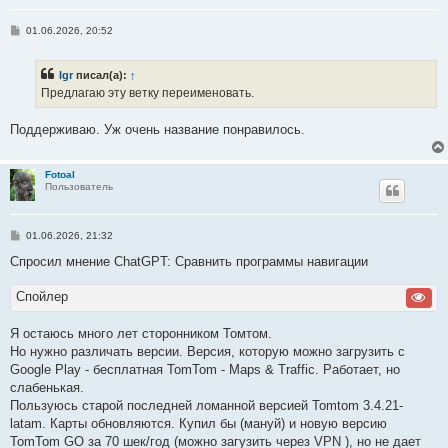
С
01.06.2026, 20:52
о
о
б
Igr
писал(а):
↑
щ
е
Предлагаю эту ветку переименовать.
н
и
е
Поддерживаю. Уж очень название понравилось.
Fotoal
Пользователь
С
01.06.2026, 21:32
о
о
Спросил мнение ChatGPT: Сравнить программы навигации
б
щ
Спойлер
е
н
и
е
Я остаюсь много лет сторонником Томтом.
Но нужно различать версии. Версия, которую можно загрузить с
Google Play - бесплатная TomTom - Maps & Traffic. Работает, но
слабенькая.
Пользуюсь старой последней ломанной версией Tomtom 3.4.21-
latam. Карты обновляются. Купил бы (мануй) и новую версию
TomTom GO за 70 шек/год (можно загузить через VPN ), но не дает