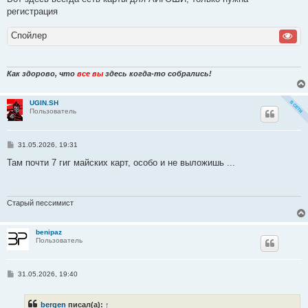
регистрация
Спойлер
Как здорово, что
все вы
здесь когда-то собрались!
UGIN.SH
Пользователь
С
31.05.2026, 19:31
о
о
Там почти 7 гиг майских карт, особо и не выложишь ...
б
щ
е
н
и
Старый пессимист
е
benipaz
Пользователь
С
31.05.2026, 19:40
о
о
б
bergen
писал(а):
↑
щ