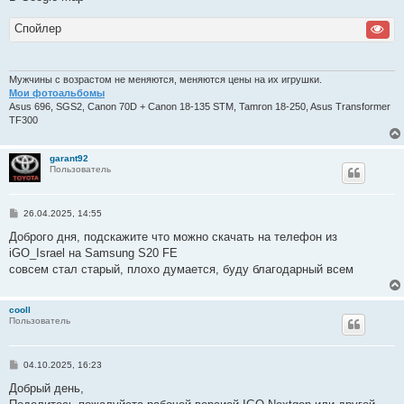
б
щ
Спойлер
е
н
и
е
Мужчины с возрастом не меняются, меняются цены на их игрушки.
Мои фотоальбомы
Asus 696, SGS2, Canon 70D + Canon 18-135 STM, Tamron 18-250, Asus Transformer
TF300
garant92
Пользователь
С
26.04.2025, 14:55
о
о
Доброго дня, подскажите что можно скачать на телефон из
б
iGO_Israel на Samsung S20 FE
щ
е
совсем стал старый, плохо думается, буду благодарный всем
н
и
е
cooll
Пользователь
С
04.10.2025, 16:23
о
о
Добрый день,
б