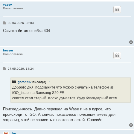
yacov
Пользователь
С
30.04.2026, 08:03
о
о
Ссылка битая ошибка 404
б
щ
е
н
и
freezer
е
Пользователь
С
27.05.2026, 14:24
о
о
б
garant92
писал(а):
↑
щ
е
Доброго дня, подскажите что можно скачать на телефон из
н
iGO_Israel на Samsung S20 FE
и
е
совсем стал старый, плохо думается, буду благодарный всем
Присоединяюсь. Давно перешел на Wase и не в курсе, что
происходит с IGO. А сейчас показалось полезным иметь для
заграниц, чтоб не зависеть от сотовых сетей. Спасибо.
Igr