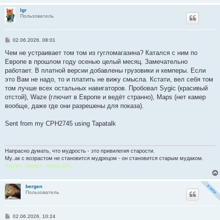
Igr
Пользователь
С
02.06.2026, 08:01
о
о
Чем не устраивает том том из гугломагазина? Катался с ним по
б
Европе в прошлом году осенью целый месяц. Замечательно
щ
е
работает. В платной версии добавлены грузовики и кемперы. Если
н
это Вам не надо, то и платить не вижу смысла. Кстати, вел себя том
и
е
том лучше всех остальных навигаторов. Пробовал Sygic (красивый
отстой), Waze (глючит в Европе и ведёт странно), Maps (нет камер
вообще, даже где они разрешены для показа).
Sent from my CPH2745 using Tapatalk
Напрасно думать, что мудрость - это привилегия старости.
Му..ак с возрастом не становится мудрецом - он становится старым мудаком.
Зашел, увидел, нафлудИл.
bergen
Пользователь
С
02.06.2026, 10:24