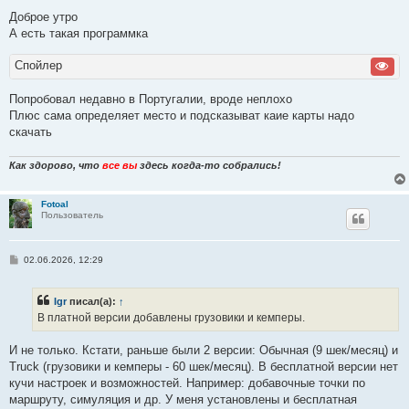
о
о
Доброе утро
б
А есть такая программка
щ
е
н
Спойлер
и
е
Попробовал недавно в Португалии, вроде неплохо
Плюс сама определяет место и подсказыват каие карты надо
скачать
Как здорово, что
все вы
здесь когда-то собрались!
Fotoal
Пользователь
С
02.06.2026, 12:29
о
о
б
Igr
писал(а):
↑
щ
е
В платной версии добавлены грузовики и кемперы.
н
и
е
И не только. Кстати, раньше были 2 версии: Обычная (9 шек/месяц) и
Truck (грузовики и кемперы - 60 шек/месяц). В бесплатной версии нет
кучи настроек и возможностей. Например: добавочные точки по
маршруту, симуляция и др. У меня установлены и бесплатная