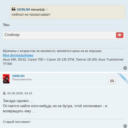
о
б
UGIN.SH
писал(а):
↑
щ
е
пейпал не прокатывает
н
и
е
Увы
Спойлер
Мужчины с возрастом не меняются, меняются цены на их игрушки.
Мои фотоальбомы
Asus 696, SGS2, Canon 70D + Canon 18-135 STM, Tamron 18-250, Asus Transformer
TF300
UGIN.SH
Пользователь
С
02.06.2026, 04:15
о
о
Засада однако ...
б
Остается найти кого-нибудь из-за бугра, чтоб оплачивал - и
щ
е
возвращать ему ...
н
и
е
Старый пессимист