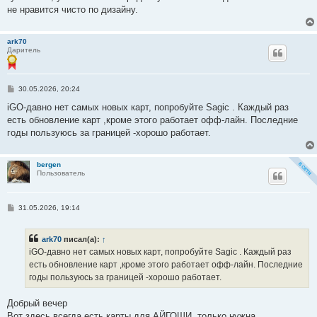
не нравится чисто по дизайну.
ark70
Даритель
С
30.05.2026, 20:24
о
о
iGO-давно нет самых новых карт, попробуйте Sagic . Каждый раз
б
есть обновление карт ,кроме этого работает офф-лайн. Последние
щ
е
годы пользуюсь за границей -хорошо работает.
н
и
е
bergen
Пользователь
С
31.05.2026, 19:14
о
о
б
ark70
писал(а):
↑
щ
е
iGO-давно нет самых новых карт, попробуйте Sagic . Каждый раз
н
есть обновление карт ,кроме этого работает офф-лайн. Последние
и
е
годы пользуюсь за границей -хорошо работает.
Добрый вечер
Вот здесь всегда есть карты для АЙГОШИ, только нужна