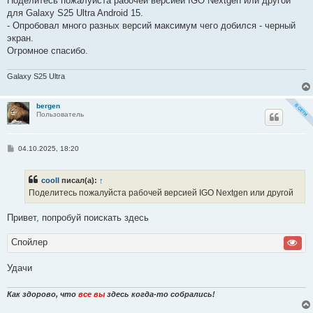
Поделитесь пожалуйста рабочей версией IGO Nextgen или другой
щ
е
для Galaxy S25 Ultra Android 15.
н
- Опробовал много разных версий максимум чего добился - черный
и
е
экран.
Огромное спасибо.
Galaxy S25 Ultra
bergen
Пользователь
С
04.10.2025, 18:20
о
о
б
cooll
писал(а):
↑
щ
е
Поделитесь пожалуйста рабочей версией IGO Nextgen или другой
н
и
е
Привет, попробуй поискать здесь
Спойлер
Удачи
Как здорово, что
все вы
здесь когда-то собрались!