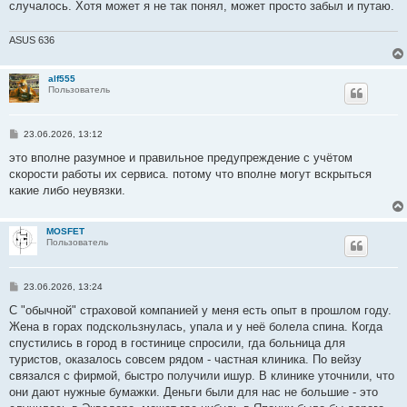
случалось. Хотя может я не так понял, может просто забыл и путаю.
ASUS 636
alf555
Пользователь
С
23.06.2026, 13:12
о
о
это вполне разумное и правильное предупреждение с учётом
б
скорости работы их сервиса. потому что вполне могут вскрыться
щ
е
какие либо неувязки.
н
и
е
MOSFET
Пользователь
С
23.06.2026, 13:24
о
о
С "обычной" страховой компанией у меня есть опыт в прошлом году.
б
Жена в горах подскользнулась, упала и у неё болела спина. Когда
щ
е
спустились в город в гостинице спросили, гда больница для
н
туристов, оказалось совсем рядом - чаcтная клиника. По вейзу
и
е
связался с фирмой, быстро получили ишур. В клинике уточнили, что
они дают нужные бумажки. Деньги были для нас не большие - это