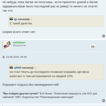
чё нибудь пока багаж не получишь. если прилетел домой а багаж
задержался(как было последний раз из рима) то ничего не платят.
так что
Igr
писал(а):
↑
С такой дали бы.
скорее всего ответ нет.
mOLDman
Модератор
С
24.06.2026, 09:58
о
о
б
alf555
писал(а):
↑
щ
е
не стал тянуть до последнего позвонил в макаби, где жена
н
работает и там застраховался со скидкой 15%
и
е
Хорошего отдыха без неожиданностей!
"Мы пойдем другим путем!"
В.И.Ленин. "Изменение маршрута, или iGO для
чайников" 1887. Издательство "Революционная навигация"