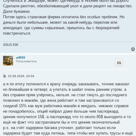
случилось в Эквадоре, может где-нибудь в Японии было бы дорого.
Сделали рентген, обезболивающий укол и дали рецепт на лекарство.
Дали бумажки.
Потом здесь страховая фирма оплатила без особых проблем. Но
деньги были небольшие, может за какой-нибудь перелом или
апендицит, где суммы серьезные, пришлось бы с бюрократией
повстречаться.
ASUS 636
alf555
Пользователь
С
23.06.2026, 20:04
о
о
а я по итогу поленился к врачу очередь заказывать, точнее заказал
б
но ближайшая в четверг, а улетать в шабат очень ранним утром. а
щ
е
без справки прям упёрлись, нельзя. не стал тянуть до последнего
н
позвонил в макаби, где жена работает и там застраховался со
и
е
скидкой 15% как муж работника макаби в мигдаль. никаких справок
не понадобилось, опций набрал даже больше чем паспоркард.
ценник получился 15$. а паспоркард что то около 85$ выходило и то
ещё не факт что застраховали бы и что ценник окончательный.
p.s. на счёт задержки багажа уточнил. работает только если
задержка будет там куда летишь. типа чтобы мог купить трусы и ещё