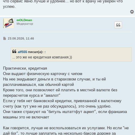
что сервис явно лучше и удобнее... но вот к врачу не уверен что
щ
е
успею.
н
и
е
mOLDman
Модератор
С
23.06.2026, 11:46
о
о
б
alf555
писал(а):
↑
щ
е
... это же не кредитная компания.))
н
и
е
Практически, кредитная
Они выдают физическую карточку с чипом
На нее зкидывают деньги в стараховом случае, и ты ей
расплачиваешься, как обычной картой
Кроме того, они позвокляют ей платить в местной валюте без
перерасчетов курса и "амалот"
Если у тебя нет банковской кредитки, привязанной к валютному
счету (как тут уже не раз обсуждалось), это очень удобно.
Они также страхуют на "битуль иштаттфут ацмит", если франшиза
машины это не включает
Как говорится, лучше не воспользоваться их услугами. Но если "не
дай бог", то лучше заплатить на несколько баксов дороже за