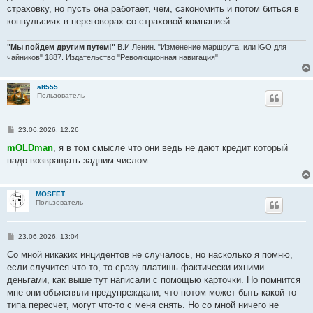
страховку, но пусть она работает, чем, cэкономить и потом биться в
конвульсиях в переговорах со страховой компанией
"Мы пойдем другим путем!"
В.И.Ленин. "Изменение маршрута, или iGO для
чайников" 1887. Издательство "Революционная навигация"
alf555
Пользователь
С
23.06.2026, 12:26
о
о
mOLDman
, я в том смысле что они ведь не дают кредит который
б
надо возвращать задним числом.
щ
е
н
и
MOSFET
е
Пользователь
С
23.06.2026, 13:04
о
о
Со мной никаких инцидентов не случалось, но насколько я помню,
б
если случится что-то, то сразу платишь фактически ихними
щ
е
деньгами, как выше тут написали с помощью карточки. Но помнится
н
мне они объясняли-предупреждали, что потом может быть какой-то
и
е
типа пересчет, могут что-то с меня снять. Но со мной ничего не