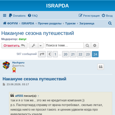
ISRAPDA
Регистрация
Donations
FAQ
Р
е
г
и
с
т
р
а
ц
и
я
Вход
П
ФОРУМ
ISRAPDA
Прочие разделы
Туризм
Заграница
о
Накануне сезона путешествий
и
Модератор:
danyr
с
Ответить
Поиск
Расширен
О
т
в
е
т
и
т
ь
к
Страница
24
из
24
1
20
21
22
23
24
Пред.
587 сообщений
…
Hackguru
Даритель
Накануне сезона путешествий
С
23.06.2026, 03:17
о
о
б
alf555
писал(а):
↑
щ
е
так и я о том же... это же не кредитная компания.))
н
p.s. Паспорткард справку от врача потребовал.. сколько летал,
и
е
никогда никто не просил такого. и ценник удвоили когда про
инвалидность узнали..