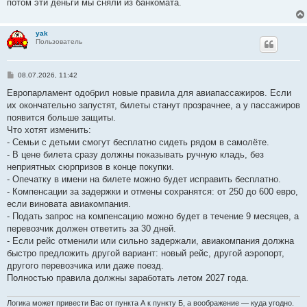
потом эти деньги мы сняли из банкомата.
yak
Пользователь
С
08.07.2026, 11:42
о
о
Европарламент одобрил новые правила для авиапассажиров. Если
б
их окончательно запустят, билеты станут прозрачнее, а у пассажиров
щ
е
появится больше защиты.
н
Что хотят изменить:
и
е
- Семьи с детьми смогут бесплатно сидеть рядом в самолёте.
- В цене билета сразу должны показывать ручную кладь, без
неприятных сюрпризов в конце покупки.
- Опечатку в имени на билете можно будет исправить бесплатно.
- Компенсации за задержки и отмены сохранятся: от 250 до 600 евро,
если виновата авиакомпания.
- Подать запрос на компенсацию можно будет в течение 9 месяцев, а
перевозчик должен ответить за 30 дней.
- Если рейс отменили или сильно задержали, авиакомпания должна
быстро предложить другой вариант: новый рейс, другой аэропорт,
другого перевозчика или даже поезд.
Полностью правила должны заработать летом 2027 года.
Логика может привести Вас от пункта А к пункту Б, а воображение — куда угодно.