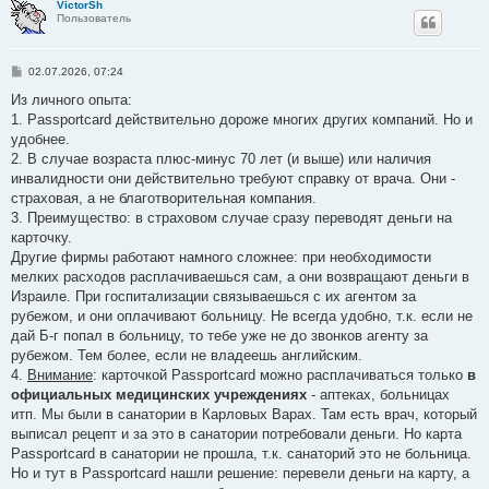
VictorSh
Пользователь
С
02.07.2026, 07:24
о
о
Из личного опыта:
б
1. Passportcard действительно дороже многих других компаний. Но и
щ
е
удобнее.
н
2. В случае возраста плюс-минус 70 лет (и выше) или наличия
и
е
инвалидности они действительно требуют справку от врача. Они -
страховая, а не благотворительная компания.
3. Преимущество: в страховом случае сразу переводят деньги на
карточку.
Другие фирмы работают намного сложнее: при необходимости
мелких расходов расплачиваешься сaм, а они возвращают деньги в
Израиле. При госпитализации связываешься с их агентом за
рубежом, и они оплачивают больницу. Не всегда удобно, т.к. если не
дай Б-г попал в больницу, то тебе уже не до звонков агенту за
рубежом. Тем более, если не владеешь английским.
4.
Внимание
: карточкой Passportcard можно расплачиваться только
в
официальных медицинских учреждениях
- аптеках, больницах
итп. Мы были в санатории в Карловых Варах. Там есть врач, который
выписал рецепт и за это в санатории потребовали деньги. Но карта
Passportcard в санатории не прошла, т.к. санаторий это не больница.
Но и тут в Passportcard нашли решение: перевели деньги на карту, а