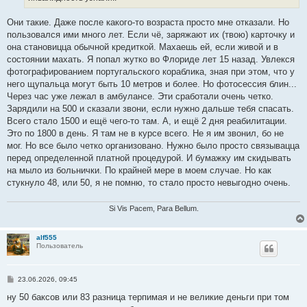
Они такие. Даже после какого-то возраста просто мне отказали. Но
пользовался ими много лет. Если чё, заряжают их (твою) карточку и
она становицца обычной кредиткой. Махаешь ей, если живой и в
состоянии махать. Я попал жутко во Флориде лет 15 назад. Увлекся
фотографированием португальского кораблика, зная при этом, что у
него щупальца могут быть 10 метров и более. Но фотосессия блин...
Через час уже лежал в амбулансе. Эти сработали очень четко.
Зарядили на 500 и сказали звони, если нужно дальше тебя спасать.
Всего стало 1500 и ещё чего-то там. А, и ещё 2 дня реабилитации.
Это по 1800 в день. Я там не в курсе всего. Не я им звонил, бо не
мог. Но все было четко организовано. Нужно было просто связывацца
перед определенной платной процедурой. И бумажку им скидывать
на мыло из больнички. По крайней мере в моем случае. Но как
стукнуло 48, или 50, я не помню, то стало просто невыгодно очень.
Si Vis Pacem, Para Bellum.
alf555
Пользователь
С
23.06.2026, 09:45
о
о
ну 50 баксов или 83 разница терпимая и не великие деньги при том
б