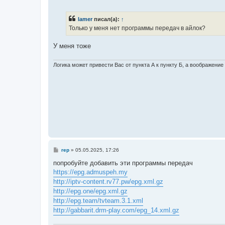
о
о
б
lamer
писал(а):
↑
щ
е
Только у меня нет программы передач в айлок?
н
и
е
У меня тоже
Логика может привести Вас от пункта А к пункту Б, а воображение
С
rep
»
05.05.2025, 17:26
о
о
попробуйте добавить эти программы передач
б
https://epg.admuspeh.my
щ
е
http://iptv-content.rv77.pw/epg.xml.gz
н
http://epg.one/epg.xml.gz
и
е
http://epg.team/tvteam.3.1.xml
http://gabbarit.drm-play.com/epg_14.xml.gz