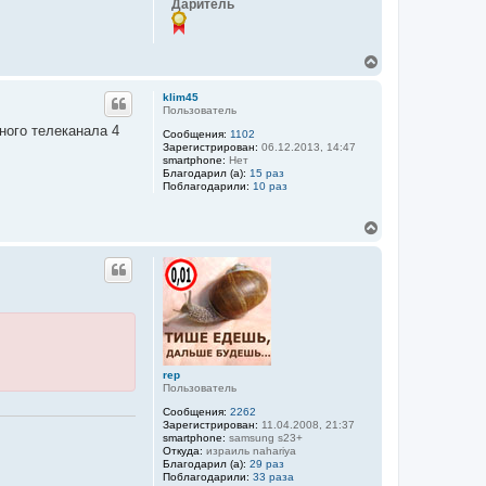
Даритель
а
ч
а
л
В
у
е
р
klim45
н
Пользователь
у
ного телеканала 4
Сообщения:
1102
т
Зарегистрирован:
06.12.2013, 14:47
ь
smartphone:
Нет
с
Благодарил (а):
15 раз
я
Поблагодарили:
10 раз
к
н
В
а
е
ч
р
а
н
л
у
у
т
ь
с
я
к
rep
н
Пользователь
а
ч
Сообщения:
2262
а
Зарегистрирован:
11.04.2008, 21:37
smartphone:
samsung s23+
л
Откуда:
израиль nahariya
у
Благодарил (а):
29 раз
Поблагодарили:
33 раза