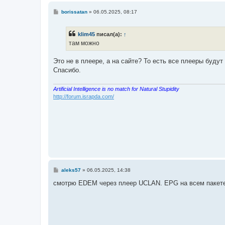
С
borissatan
»
06.05.2025, 08:17
о
о
б
klim45
писал(а):
↑
щ
е
там можно
н
и
е
Это не в плеере, а на сайте? То есть все плееры будут
Спасибо.
http://forum.israpda.com/
С
aleks57
»
06.05.2025, 14:38
о
о
смотрю EDEM через плеер UCLAN. EPG на всем пакете
б
щ
е
н
и
е