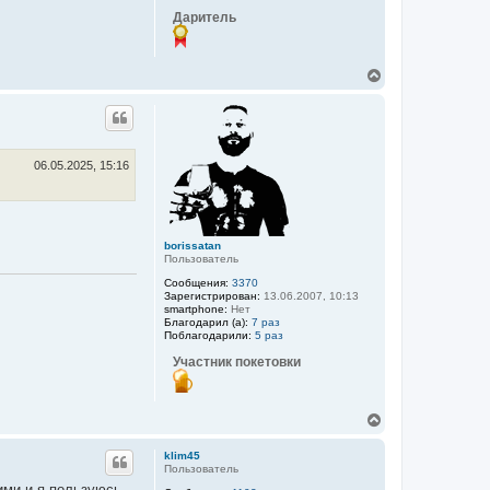
Даритель
В
е
р
н
у
т
ь
06.05.2025, 15:16
с
я
к
н
а
borissatan
ч
Пользователь
а
Сообщения:
3370
л
Зарегистрирован:
13.06.2007, 10:13
у
smartphone:
Нет
Благодарил (а):
7 раз
Поблагодарили:
5 раз
Участник покетовки
В
е
р
klim45
н
Пользователь
у
ими и я пользуюсь