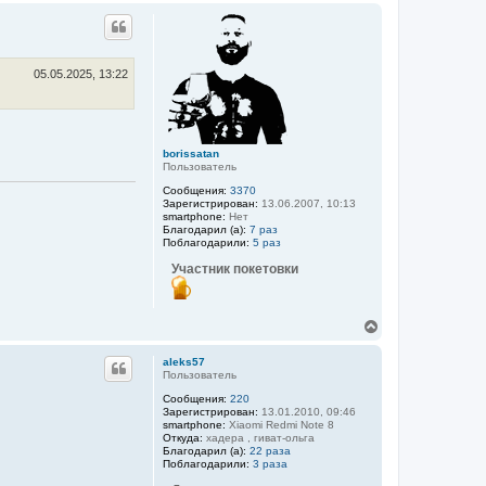
р
н
у
т
ь
05.05.2025, 13:22
с
я
к
н
а
borissatan
ч
Пользователь
а
Сообщения:
3370
л
Зарегистрирован:
13.06.2007, 10:13
у
smartphone:
Нет
Благодарил (а):
7 раз
Поблагодарили:
5 раз
Участник покетовки
В
е
р
aleks57
н
Пользователь
у
Сообщения:
220
т
Зарегистрирован:
13.01.2010, 09:46
ь
smartphone:
Xiaomi Rеdmi Note 8
с
Откуда:
хадера , гиват-ольга
я
Благодарил (а):
22 раза
к
Поблагодарили:
3 раза
н