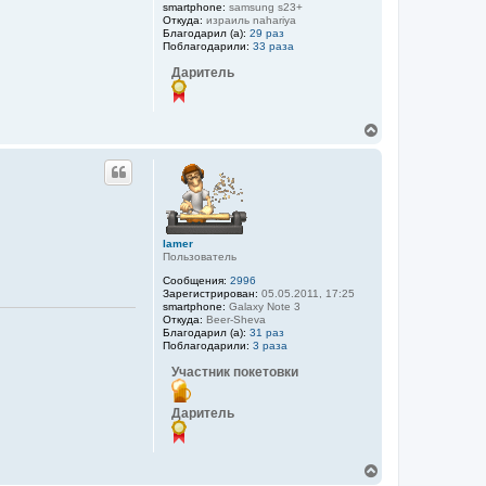
smartphone:
samsung s23+
л
Откуда:
израиль nahariya
у
Благодарил (а):
29 раз
Поблагодарили:
33 раза
Даритель
В
е
р
н
у
т
ь
с
lamer
я
Пользователь
к
н
Сообщения:
2996
Зарегистрирован:
05.05.2011, 17:25
а
smartphone:
Galaxy Note 3
ч
Откуда:
Beer-Sheva
а
Благодарил (а):
31 раз
л
Поблагодарили:
3 раза
у
Участник покетовки
Даритель
В
е