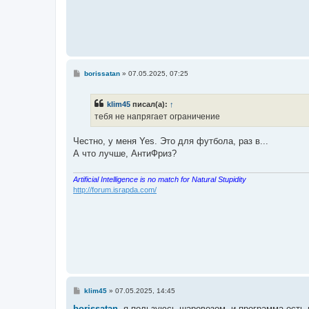
С
borissatan
»
07.05.2025, 07:25
о
о
б
klim45
писал(а):
↑
щ
е
тебя не напрягает ограничение
н
и
е
Честно, у меня Yes. Это для футбола, раз в...
А что лучше, АнтиФриз?
http://forum.israpda.com/
С
klim45
»
07.05.2025, 14:45
о
о
borissatan
, я пользуюсь шаровозом. и программа есть 