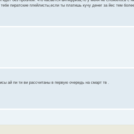
 тебе пиратские плейлисты,если ты платишь кучу денег за йес тем более
исы ай пи ти ви рассчитаны в первую очередь на смарт тв .