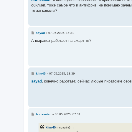
б
сбилинг. тоже самое что и антифриз. не понимаю зачем
щ
е
те же каналы?
н
и
е
С
sayad
»
07.05.2025, 16:31
о
о
А шаравоз работает на смарт тв?
б
щ
е
н
и
е
С
klim45
»
07.05.2025, 18:39
о
о
sayad
, конечно работает. сейчас любые пиратские серв
б
щ
е
н
и
е
С
borissatan
»
08.05.2025, 07:31
о
о
б
klim45
писал(а):
↑
щ
е