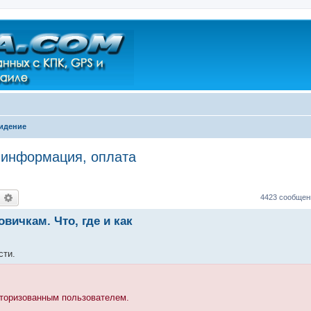
идение
 информация, оплата
оиск
Расширенный поиск
4423 сообще
вичкам. Что, где и как
сти.
вторизованным пользователем.