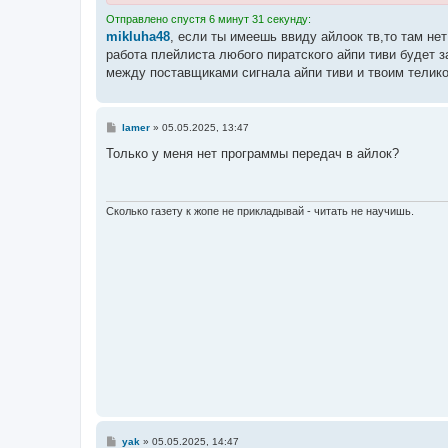
Отправлено спустя 6 минут 31 секунду:
mikluha48
, если ты имеешь ввиду айлоок тв,то там нет
работа плейлиста любого пиратского айпи тиви будет з
между поставщиками сигнала айпи тиви и твоим телико
С
lamer
»
05.05.2025, 13:47
о
о
Только у меня нет программы передач в айлок?
б
щ
е
н
и
Сколько газету к жопе не прикладывай - читать не научишь.
е
С
yak
»
05.05.2025, 14:47