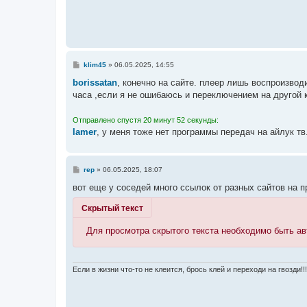
С
klim45
»
06.05.2025, 14:55
о
о
borissatan
, конечно на сайте. плеер лишь воспроизвод
б
часа ,если я не ошибаюсь и переключением на другой к
щ
е
н
Отправлено спустя 20 минут 52 секунды:
и
е
lamer
, у меня тоже нет программы передач на айлук тв
С
rep
»
06.05.2025, 18:07
о
о
вот еще у соседей много ссылок от разных сайтов на 
б
щ
Скрытый текст
е
н
и
Для просмотра скрытого текста необходимо быть а
е
Если в жизни что-то не клеится, брось клей и переходи на гвозди!