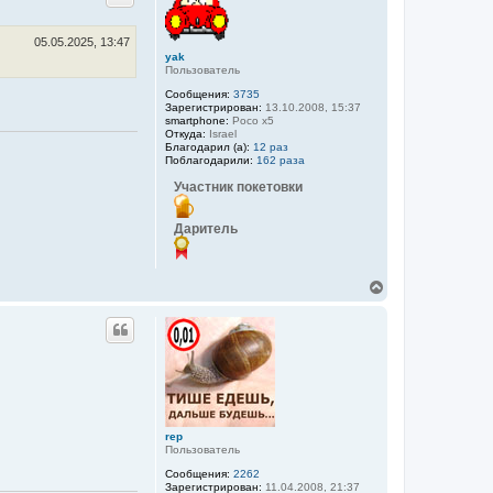
у
т
ь
05.05.2025, 13:47
yak
с
Пользователь
я
к
Сообщения:
3735
н
Зарегистрирован:
13.10.2008, 15:37
а
smartphone:
Poco x5
Откуда:
Israel
ч
Благодарил (а):
12 раз
а
Поблагодарили:
162 раза
л
у
Участник покетовки
Даритель
В
е
р
н
у
т
ь
с
я
к
rep
н
Пользователь
а
ч
Сообщения:
2262
а
Зарегистрирован:
11.04.2008, 21:37