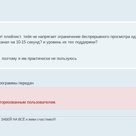
ит плейлист. тебя не напрягает ограничение беспрерывного просмотра од
анал на 10-15 секунд? и уровень их тех поддержки?
. поэтому я им практически не пользуюсь
программы передач
вторизованным пользователем.
!! ЗАБЕЙ НА ВСЁ и живи счастливо!!!