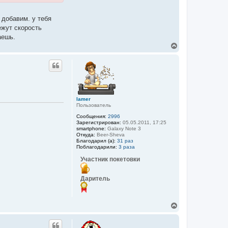
 добавим. у тебя
ежут скорость
аешь.
В
е
р
н
у
т
ь
с
lamer
я
Пользователь
к
н
Сообщения:
2996
Зарегистрирован:
05.05.2011, 17:25
а
smartphone:
Galaxy Note 3
ч
Откуда:
Beer-Sheva
а
Благодарил (а):
31 раз
л
Поблагодарили:
3 раза
у
Участник покетовки
Даритель
В
е
р
н