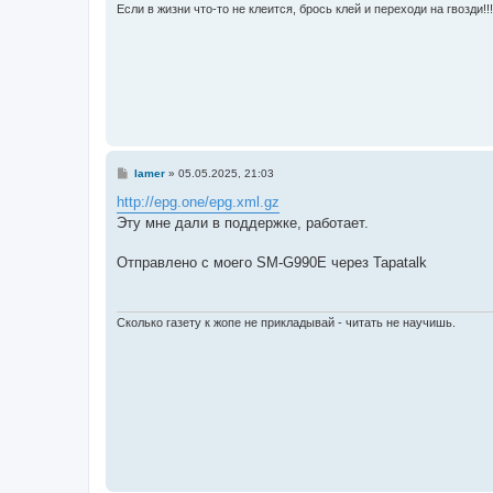
Если в жизни что-то не клеится, брось клей и переходи на гвозди!
С
lamer
»
05.05.2025, 21:03
о
о
http://epg.one/epg.xml.gz
б
Эту мне дали в поддержке, работает.
щ
е
н
Отправлено с моего SM-G990E через Tapatalk
и
е
Сколько газету к жопе не прикладывай - читать не научишь.