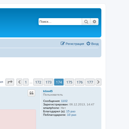
Поиск
Расширенный по
Р
е
г
и
с
т
р
а
ц
и
я
Вход
Страница
174
из
177
1
172
173
174
175
176
177
Пред.
След.
ния
…
klim45
Пользователь
Сообщения:
1102
Зарегистрирован:
06.12.2013, 14:47
smartphone:
Нет
Благодарил (а):
15 раз
Поблагодарили:
10 раз