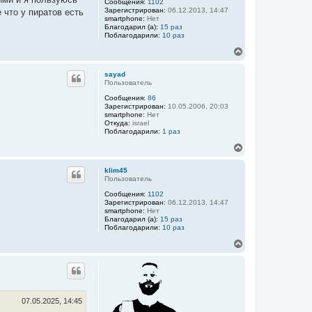
Сообщения:
1102
т
Зарегистрирован:
06.12.2013, 14:47
 что у пиратов есть
ь
smartphone:
Нет
с
Благодарил (а):
15 раз
я
Поблагодарили:
10 раз
к
В
н
е
а
р
ч
sayad
н
а
Пользователь
у
л
Сообщения:
86
т
у
Зарегистрирован:
10.05.2006, 20:03
ь
smartphone:
Нет
с
Откуда:
israel
я
Поблагодарили:
1 раз
к
В
н
е
а
р
ч
klim45
н
а
Пользователь
у
л
Сообщения:
1102
т
у
Зарегистрирован:
06.12.2013, 14:47
ь
smartphone:
Нет
с
Благодарил (а):
15 раз
я
Поблагодарили:
10 раз
к
В
н
е
а
р
ч
н
а
у
л
т
у
ь
07.05.2025, 14:45
с