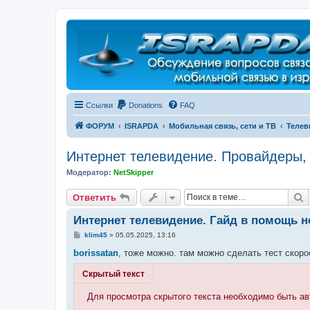
Регистрация
Ссылки
Donations
FAQ
ФОРУМ
ISRAPDA
Мобильная связь, сети и ТВ
Телев
Интернет телевидение. Провайдеры,
Модератор:
NetSkipper
Ответить
П
О
т
в
е
т
и
т
ь
Интернет телевидение. Гайд в помощь но
С
klim45
»
05.05.2025, 13:16
о
о
borissatan
, тоже можно. там можно сделать тест скоро
б
щ
Скрытый текст
е
н
и
Для просмотра скрытого текста необходимо быть а
е